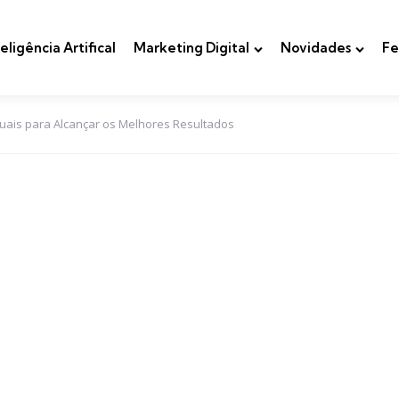
teligência Artifical
Marketing Digital
Novidades
Fe
tuais para Alcançar os Melhores Resultados