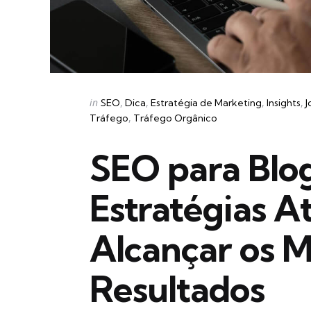
Categories
Posted
in
SEO
Dica
Estratégia de Marketing
Insights
J
in
Tráfego
Tráfego Orgânico
SEO para Blog
Estratégias A
Alcançar os 
Resultados