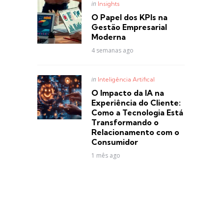
Posted
in
Insights
in
O Papel dos KPIs na
Gestão Empresarial
Moderna
4 semanas ago
Posted
in
Inteligência Artifical
in
O Impacto da IA na
Experiência do Cliente:
Como a Tecnologia Está
Transformando o
Relacionamento com o
Consumidor
1 mês ago