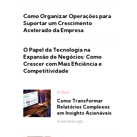
Como Organizar Operações para
Suportar um Crescimento
Acelerado da Empresa
O Papel da Tecnologia na
Expansão de Negócios: Como
Crescer com Mais Eficiência e
Competitividade
Posted
in
Dica
in
Como Transformar
Relatórios Complexos
em Insights Acionáveis
4 semanas ago