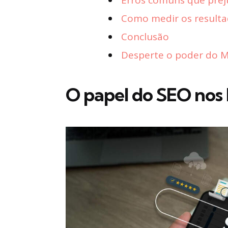
Erros comuns que prej
Como medir os resulta
Conclusão
Desperte o poder do Ma
O papel do SEO nos 