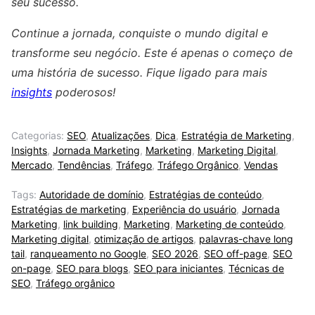
seu sucesso.
Continue a jornada, conquiste o mundo digital e
transforme seu negócio. Este é apenas o começo de
uma história de sucesso. Fique ligado para mais
insights
poderosos!
Categorias:
SEO
,
Atualizações
,
Dica
,
Estratégia de Marketing
,
Insights
,
Jornada Marketing
,
Marketing
,
Marketing Digital
,
Mercado
,
Tendências
,
Tráfego
,
Tráfego Orgânico
,
Vendas
Tags:
Autoridade de domínio
,
Estratégias de conteúdo
,
Estratégias de marketing
,
Experiência do usuário
,
Jornada
Marketing
,
link building
,
Marketing
,
Marketing de conteúdo
,
Marketing digital
,
otimização de artigos
,
palavras-chave long
tail
,
ranqueamento no Google
,
SEO 2026
,
SEO off-page
,
SEO
on-page
,
SEO para blogs
,
SEO para iniciantes
,
Técnicas de
SEO
,
Tráfego orgânico