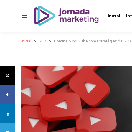
Menu
Inicial
In
Inicial
SEO
Domine o YouTube com Estratégias de SEO: 