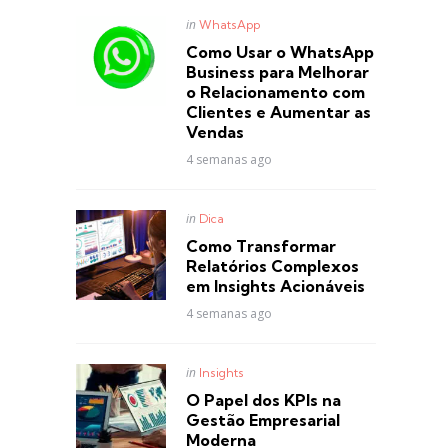
Posted
in
WhatsApp
in
Como Usar o WhatsApp
Business para Melhorar
o Relacionamento com
Clientes e Aumentar as
Vendas
4 semanas ago
Posted
in
Dica
in
Como Transformar
Relatórios Complexos
em Insights Acionáveis
4 semanas ago
Posted
in
Insights
in
O Papel dos KPIs na
Gestão Empresarial
Moderna