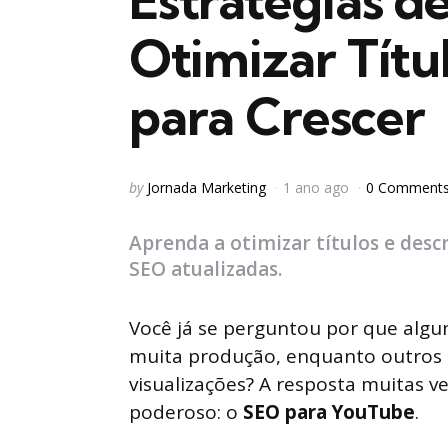
Estratégias 
Otimizar Títu
para Crescer
Posted
by
Jornada Marketing
1 ano ago
0 Comment
by
Aprenda a otimizar títulos e desc
SEO atualizadas.
Você já se perguntou por que al
muita produção, enquanto outros
visualizações? A resposta muitas v
poderoso: o
SEO para YouTube
.