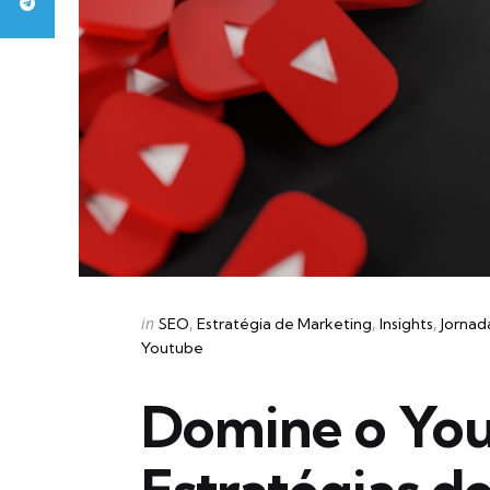
Categories
Posted
in
SEO
Estratégia de Marketing
Insights
Jornad
in
Youtube
Domine o Yo