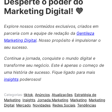
Desperte o poder do
Marketing Digital! 💜
Explore nossos conteúdos exclusivos, criados em
parceria com a equipe de redação da
Gentileza
Marketing Digital
. Nosso propósito é impulsionar o
seu sucesso.
Continue a jornada, conquiste o mundo digital e
transforme seu negócio. Este é apenas o começo de
uma história de sucesso. Fique ligado para mais
insights
poderosos!
Categorias:
tiktok
,
Anúncios
,
Atualizações
,
Estratégia de
Marketing
,
Insights
,
Jornada Marketing
,
Marketing
,
Marketing
Digital
,
Mercado
,
Novidades
,
Redes Sociais
,
Tendências