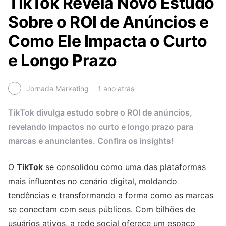
TikTok Revela Novo Estudo
Sobre o ROI de Anúncios e
Como Ele Impacta o Curto
e Longo Prazo
Jornada Marketing
1 ano atrás
TikTok divulga estudo sobre o ROI de anúncios,
revelando impactos no curto e longo prazo para
marcas e anunciantes. Confira os insights!
O
TikTok
se consolidou como uma das plataformas
mais influentes no cenário digital, moldando
tendências e transformando a forma como as marcas
se conectam com seus públicos. Com bilhões de
usuários ativos, a rede social oferece um espaço