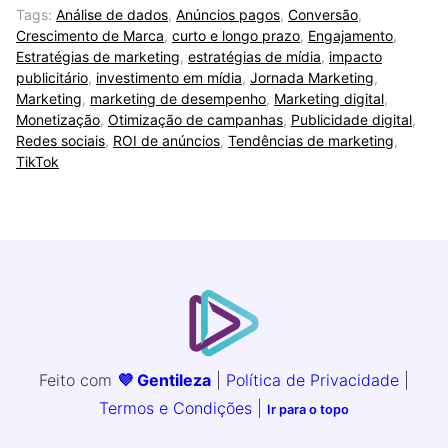
Tags:
Análise de dados
,
Anúncios pagos
,
Conversão
,
Crescimento de Marca
,
curto e longo prazo
,
Engajamento
,
Estratégias de marketing
,
estratégias de mídia
,
impacto
publicitário
,
investimento em mídia
,
Jornada Marketing
,
Marketing
,
marketing de desempenho
,
Marketing digital
,
Monetização
,
Otimização de campanhas
,
Publicidade digital
,
Redes sociais
,
ROI de anúncios
,
Tendências de marketing
,
TikTok
Feito com
💜 Gentileza
|
Política de Privacidade
|
Termos e Condições
|
Ir para o topo