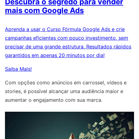
Descubra o segredo para vender
mais com Google Ads
Aprenda a usar o Curso Fórmula Google Ads e crie
campanhas eficientes com pouco investimento, sem
precisar de uma grande estrutura. Resultados rápidos
garantidos em apenas 20 minutos por dia!
Saiba Mais!
Com opções como anúncios em carrossel, vídeos e
stories, é possível alcançar uma audiência maior e
aumentar o engajamento com sua marca.