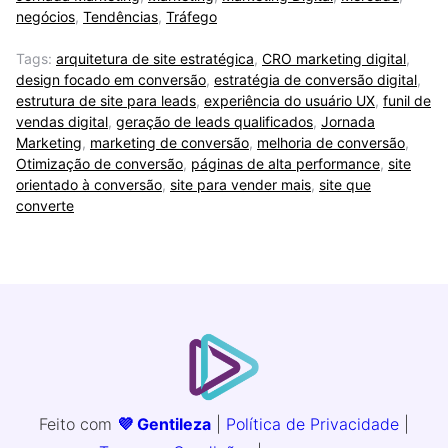
negócios
,
Tendências
,
Tráfego
Tags:
arquitetura de site estratégica
,
CRO marketing digital
,
design focado em conversão
,
estratégia de conversão digital
,
estrutura de site para leads
,
experiência do usuário UX
,
funil de
vendas digital
,
geração de leads qualificados
,
Jornada
Marketing
,
marketing de conversão
,
melhoria de conversão
,
Otimização de conversão
,
páginas de alta performance
,
site
orientado à conversão
,
site para vender mais
,
site que
converte
Feito com
💜 Gentileza
|
Política de Privacidade
|