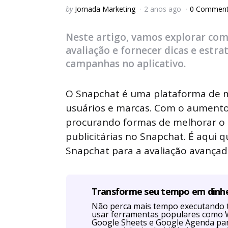
Posted
by
Jornada Marketing
2 anos ago
0 Commen
by
Neste artigo, vamos explorar co
avaliação e fornecer dicas e est
campanhas no aplicativo.
O Snapchat é uma plataforma de mí
usuários e marcas. Com o aumento 
procurando formas de melhorar 
publicitárias no Snapchat. É aqui 
Snapchat para a avaliação avanç
Transforme seu tempo em dinh
Não perca mais tempo executando 
usar ferramentas populares como W
Google Sheets e Google Agenda par