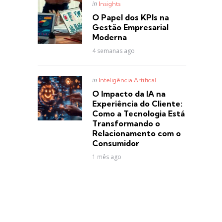
Posted
in
Insights
in
O Papel dos KPIs na
Gestão Empresarial
Moderna
4 semanas ago
Posted
in
Inteligência Artifical
in
O Impacto da IA na
Experiência do Cliente:
Como a Tecnologia Está
Transformando o
Relacionamento com o
Consumidor
1 mês ago