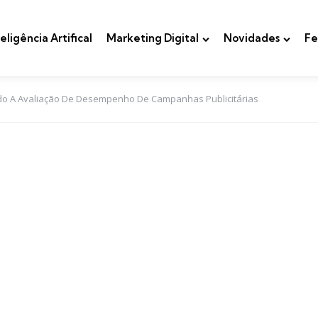
teligência Artifical
Marketing Digital
Novidades
Fe
o A Avaliação De Desempenho De Campanhas Publicitárias