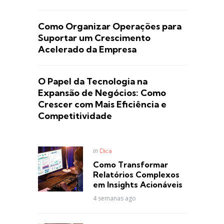
Como Organizar Operações para
Suportar um Crescimento
Acelerado da Empresa
O Papel da Tecnologia na
Expansão de Negócios: Como
Crescer com Mais Eficiência e
Competitividade
Posted
in
Dica
in
Como Transformar
Relatórios Complexos
em Insights Acionáveis
4 semanas ago