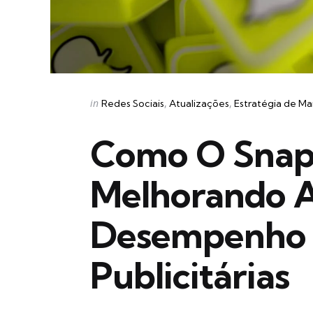
Categories
Posted
in
Redes Sociais
Atualizações
Estratégia de Ma
in
Como O Snapc
Melhorando A
Desempenho
Publicitárias