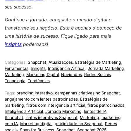
seu sucesso.
Continue a jornada, conquiste o mundo digital e
transforme seu negócio. Este é apenas o começo de
uma história de sucesso. Fique ligado para mais
insights
poderosos!
Categorias:
Snapchat
,
Atualizações
,
Estratégia de Marketing
,
Ferramentas
,
Insights
,
Inteligência Artifical
,
Jornada Marketing
,
Marketing
,
Marketing Digital
,
Novidades
,
Redes Sociais
,
Tecnologia
,
Tendências
Tags:
branding interativo
,
campanhas criativas no Snapchat
,
engajamento com lentes patrocinadas
,
Estratégias de
marketing
,
filtros com inteligência artificial
,
filtros patrocinados
,
Inteligência Artificial
,
Jornada Marketing
,
lentes de IA
Snapchat
,
lentes interativas Snapchat
,
Marketing
,
marketing
com IA
,
Marketing digital
,
publicidade no Snapchat
,
Redes
sociais
,
Snap for Business
,
Snapchat
,
Snapchat 2025
,