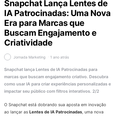
Snapchat Lança Lentes de
IA Patrocinadas: Uma Nova
Era para Marcas que
Buscam Engajamento e
Criatividade
Jornada Marketing
1 ano atrás
Snapchat lança Lentes de IA Patrocinadas para
marcas que buscam engajamento criativo. Descubra
como usar IA para criar experiências personalizadas e
impactar seu público com filtros interativos. 2/2
O Snapchat está dobrando sua aposta em inovação
ao lançar as
Lentes de IA Patrocinadas
, uma nova