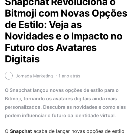
Snapchat Revoluciona o
Bitmoji com Novas Opções
de Estilo: Veja as
Novidades e o Impacto no
Futuro dos Avatares
Digitais
Jornada Marketing
1 ano atrás
O Snapchat lançou novas opções de estilo para o
Bitmoji, tornando os avatares digitais ainda mais
personalizados. Descubra as novidades e como elas
podem influenciar o futuro da identidade virtual.
O
Snapchat
acaba de lançar novas opções de estilo