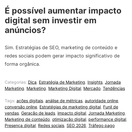
É possível aumentar impacto
digital sem investir em
anúncios?
Sim. Estratégias de SEO, marketing de conteúdo e
redes sociais podem gerar impacto significativo de
forma orgânica.
Categorias:
Dica
,
Estratégia de Marketing
,
Insights
,
Jornada
Marketing
,
Marketing
,
Marketing Digital
,
Mercado
,
Tendências
Tags:
ações digitais
,
análise de métricas
,
autoridade online
,
conversão online
,
Estratégias de marketing digital
,
Funil de
vendas
,
Geração de leads
,
impacto digital
,
Jornada Marketing
,
Marketing de conteúdo
,
otimização digital
,
performance digital
,
Presença digital
,
Redes sociais
,
SEO 2026
,
Tráfego pago