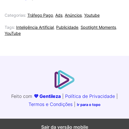
Categorias:
Tráfego Pago
,
Ads
,
Anúncios
,
Youtube
Tags:
Inteligência Artificial
,
Publicidade
,
Spotlight Moments
,
YouTube
Feito com
💜 Gentileza
|
Política de Privacidade
|
Termos e Condições
|
Ir para o topo
Sair da versão mobile