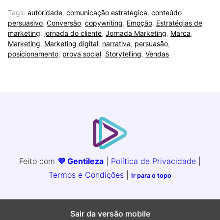
Tags:
autoridade
,
comunicação estratégica
,
conteúdo
persuasivo
,
Conversão
,
copywriting
,
Emoção
,
Estratégias de
marketing
,
jornada do cliente
,
Jornada Marketing
,
Marca
,
Marketing
,
Marketing digital
,
narrativa
,
persuasão
,
posicionamento
,
prova social
,
Storytelling
,
Vendas
Feito com
💜 Gentileza
|
Política de Privacidade
|
Termos e Condições
|
Ir para o topo
Sair da versão mobile