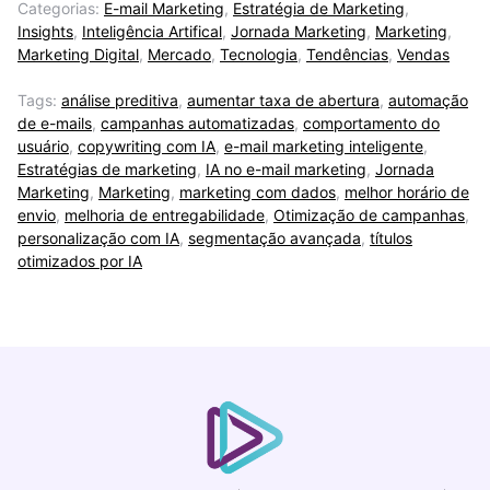
Categorias:
E-mail Marketing
,
Estratégia de Marketing
,
Insights
,
Inteligência Artifical
,
Jornada Marketing
,
Marketing
,
Marketing Digital
,
Mercado
,
Tecnologia
,
Tendências
,
Vendas
Tags:
análise preditiva
,
aumentar taxa de abertura
,
automação
de e-mails
,
campanhas automatizadas
,
comportamento do
usuário
,
copywriting com IA
,
e-mail marketing inteligente
,
Estratégias de marketing
,
IA no e-mail marketing
,
Jornada
Marketing
,
Marketing
,
marketing com dados
,
melhor horário de
envio
,
melhoria de entregabilidade
,
Otimização de campanhas
,
personalização com IA
,
segmentação avançada
,
títulos
otimizados por IA