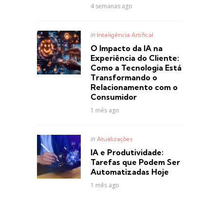
4 semanas ago
Posted
in
Inteligência Artifical
in
O Impacto da IA na
Experiência do Cliente:
Como a Tecnologia Está
Transformando o
Relacionamento com o
Consumidor
1 mês ago
Posted
in
Atualizações
in
IA e Produtividade:
Tarefas que Podem Ser
Automatizadas Hoje
1 mês ago