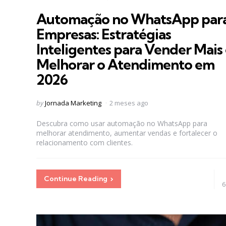
in
Automação no WhatsApp par
Empresas: Estratégias
Inteligentes para Vender Mais
Melhorar o Atendimento em
2026
Posted
by
Jornada Marketing
2 meses ago
by
Descubra como usar automação no WhatsApp para
melhorar atendimento, aumentar vendas e fortalecer o
relacionamento com clientes.
Continue Reading
6