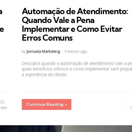
in
a
Automação de Atendimento:
Quando Vale a Pena
 e
Implementar e Como Evitar
Erros Comuns
Posted
by
Jornada Marketing
3 meses ago
by
Descubra quando a automação de atendimento vale a pe
quais benefícios oferece e como implementar sem prejud
a experiência do cliente.
Continue Reading
 min