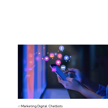
Categories
Posted
in
Marketing Digital
Chatbots