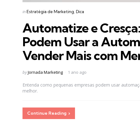
Categories
Posted
in
Estratégia de Marketing
Dica
in
Automatize e Cresça
Podem Usar a Autom
Vender Mais com Men
Posted
by
Jornada Marketing
1 ano ago
by
Entenda como pequenas empresas podem usar automação
melhor.
Continue Reading