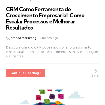
in
CRM Como Ferramenta de
Crescimento Empresarial: Como
Escalar Processos e Melhorar
Resultados
Posted
by
Jornada Marketing
2 meses ago
by
Descubra como o CRM pode impulsionar o crescimento
empresarial e tornar processos comerciais mais estratégicos
e eficientes.
Continue Reading
5 min