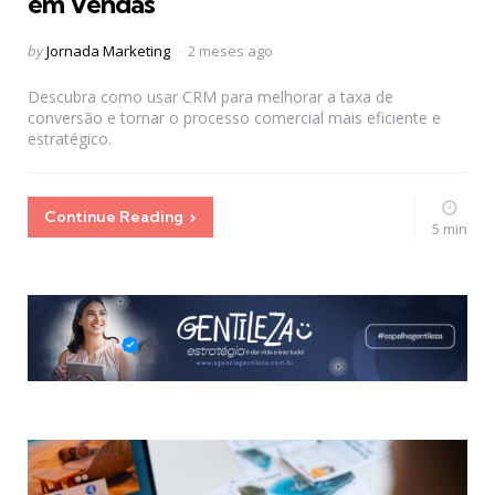
em Vendas
Posted
by
Jornada Marketing
2 meses ago
by
Descubra como usar CRM para melhorar a taxa de
conversão e tornar o processo comercial mais eficiente e
estratégico.
Continue Reading
5 min