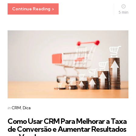
Continue Reading
5 min
Categories
Posted
in
CRM
Dica
in
Como Usar CRM Para Melhorar a Taxa
de Conversão e Aumentar Resultados