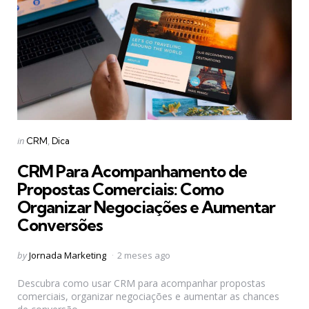
Categories
Posted
in
CRM
Dica
in
CRM Para Acompanhamento de
Propostas Comerciais: Como
Organizar Negociações e Aumentar
Conversões
Posted
by
Jornada Marketing
2 meses ago
by
Descubra como usar CRM para acompanhar propostas
comerciais, organizar negociações e aumentar as chances