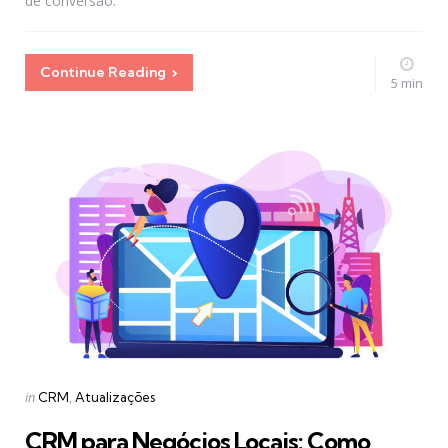
de conversão.
Continue Reading
5 min
Categories
Posted
in
CRM
Atualizações
in
CRM para Negócios Locais: Como