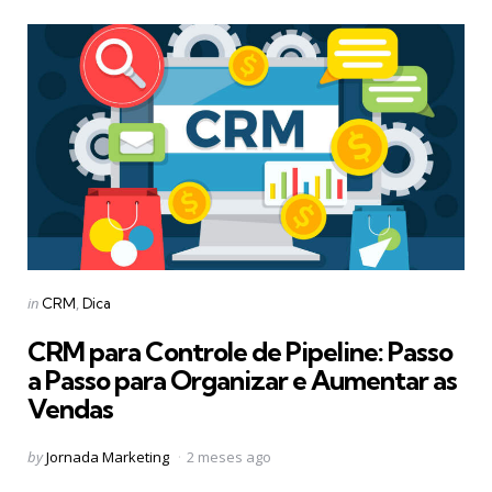
Categories
Posted
in
CRM
Dica
in
CRM para Controle de Pipeline: Passo
a Passo para Organizar e Aumentar as
Vendas
Posted
by
Jornada Marketing
2 meses ago
by