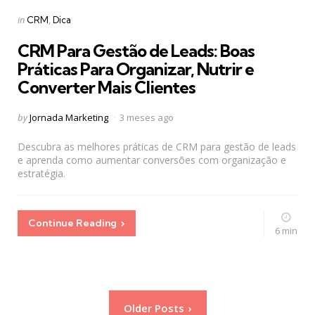
Categories
Posted
in
CRM
Dica
in
CRM Para Gestão de Leads: Boas
Práticas Para Organizar, Nutrir e
Converter Mais Clientes
Posted
by
Jornada Marketing
3 meses ago
by
Descubra as melhores práticas de CRM para gestão de leads
e aprenda como aumentar conversões com organização e
estratégia.
Continue Reading
6 min
Paginação
Older Posts