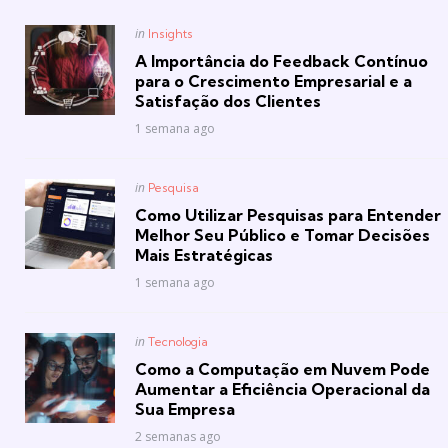
Posted
in
Insights
in
A Importância do Feedback Contínuo
para o Crescimento Empresarial e a
Satisfação dos Clientes
1 semana ago
Posted
in
Pesquisa
in
Como Utilizar Pesquisas para Entender
Melhor Seu Público e Tomar Decisões
Mais Estratégicas
1 semana ago
Posted
in
Tecnologia
in
Como a Computação em Nuvem Pode
Aumentar a Eficiência Operacional da
Sua Empresa
2 semanas ago