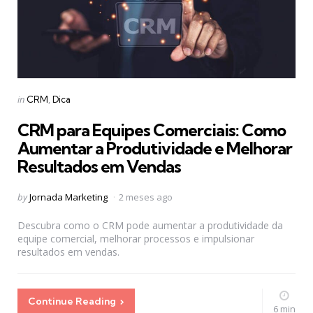
Categories
Posted
in
CRM
Dica
in
CRM para Equipes Comerciais: Como
Aumentar a Produtividade e Melhorar
Resultados em Vendas
Posted
by
Jornada Marketing
2 meses ago
by
Descubra como o CRM pode aumentar a produtividade da
equipe comercial, melhorar processos e impulsionar
resultados em vendas.
Continue Reading
6 min