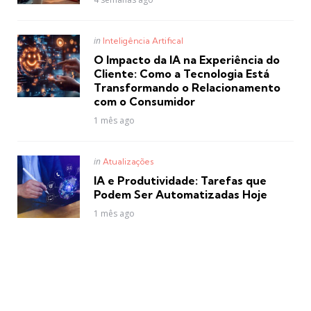
Posted
in
Inteligência Artifical
in
O Impacto da IA na Experiência do
Cliente: Como a Tecnologia Está
Transformando o Relacionamento
com o Consumidor
1 mês ago
Posted
in
Atualizações
in
IA e Produtividade: Tarefas que
Podem Ser Automatizadas Hoje
1 mês ago