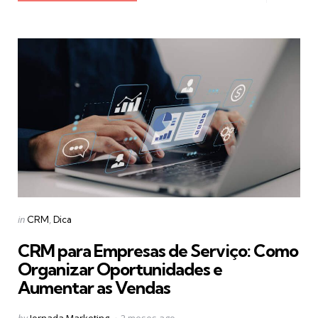
Categories
Posted
in
CRM
Dica
in
CRM para Empresas de Serviço: Como
Organizar Oportunidades e
Aumentar as Vendas
Posted