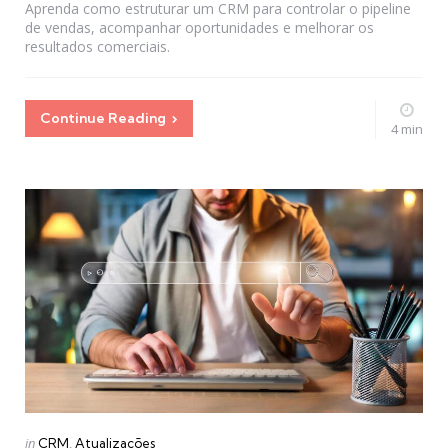
Aprenda como estruturar um CRM para controlar o pipeline
de vendas, acompanhar oportunidades e melhorar os
resultados comerciais.
Continue Reading
4 min
Categories
Posted
in
CRM
Atualizações