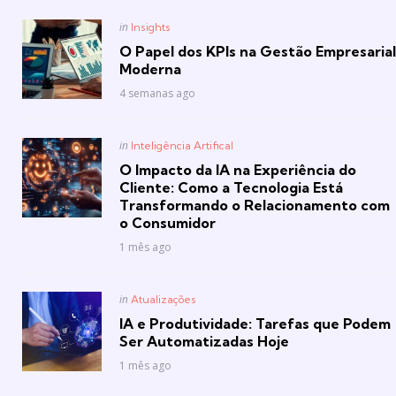
Posted
in
Insights
in
O Papel dos KPIs na Gestão Empresarial
Moderna
4 semanas ago
Posted
in
Inteligência Artifical
in
O Impacto da IA na Experiência do
Cliente: Como a Tecnologia Está
Transformando o Relacionamento com
o Consumidor
1 mês ago
Posted
in
Atualizações
in
IA e Produtividade: Tarefas que Podem
Ser Automatizadas Hoje
1 mês ago