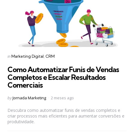
Categories
Posted
in
Marketing Digital
CRM
in
Como Automatizar Funis de Vendas
Completos e Escalar Resultados
Comerciais
Posted
by
Jornada Marketing
2 meses ago
by
Descubra como automatizar funis de vendas completos e
criar processos mais eficientes para aumentar conversões e
produtividade.