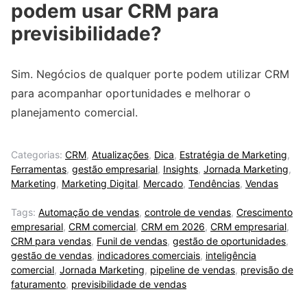
podem usar CRM para
previsibilidade?
Sim. Negócios de qualquer porte podem utilizar CRM
para acompanhar oportunidades e melhorar o
planejamento comercial.
Categorias:
CRM
,
Atualizações
,
Dica
,
Estratégia de Marketing
,
Ferramentas
,
gestão empresarial
,
Insights
,
Jornada Marketing
,
Marketing
,
Marketing Digital
,
Mercado
,
Tendências
,
Vendas
Tags:
Automação de vendas
,
controle de vendas
,
Crescimento
empresarial
,
CRM comercial
,
CRM em 2026
,
CRM empresarial
,
CRM para vendas
,
Funil de vendas
,
gestão de oportunidades
,
gestão de vendas
,
indicadores comerciais
,
inteligência
comercial
,
Jornada Marketing
,
pipeline de vendas
,
previsão de
faturamento
,
previsibilidade de vendas