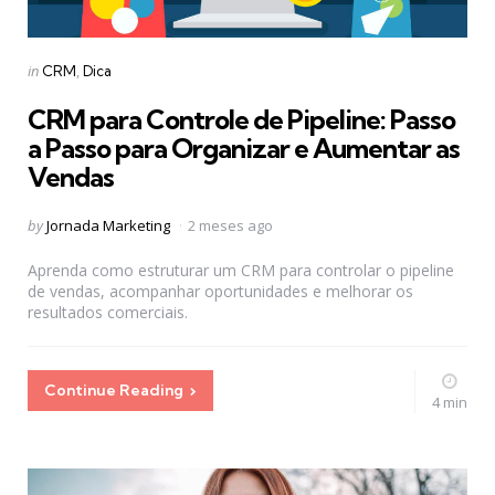
Categories
Posted
in
CRM
Dica
in
CRM para Controle de Pipeline: Passo
a Passo para Organizar e Aumentar as
Vendas
Posted
by
Jornada Marketing
2 meses ago
by
Aprenda como estruturar um CRM para controlar o pipeline
de vendas, acompanhar oportunidades e melhorar os
resultados comerciais.
Continue Reading
4 min