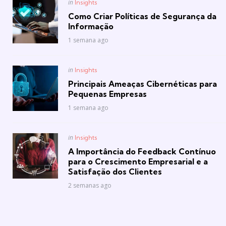
Posted
in
Insights
in
Como Criar Políticas de Segurança da
Informação
1 semana ago
Posted
in
Insights
in
Principais Ameaças Cibernéticas para
Pequenas Empresas
1 semana ago
Posted
in
Insights
in
A Importância do Feedback Contínuo
para o Crescimento Empresarial e a
Satisfação dos Clientes
2 semanas ago