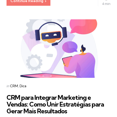
Continue Reading
4 min
Categories
Posted
in
CRM
Dica
in
CRM para Integrar Marketing e
Vendas: Como Unir Estratégias para
Gerar Mais Resultados