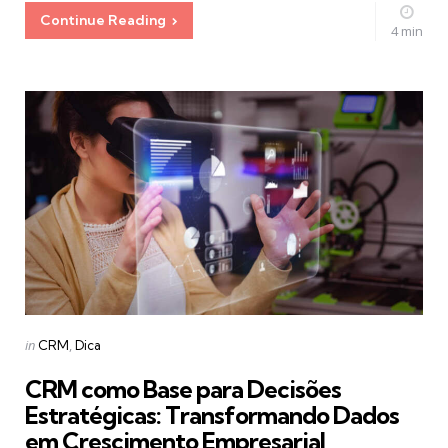
Continue Reading
4 min
Categories
Posted
in
CRM
Dica
in
CRM como Base para Decisões
Estratégicas: Transformando Dados
em Crescimento Empresarial