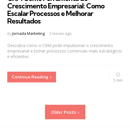
Crescimento Empresarial: Como
Escalar Processos e Melhorar
Resultados
Posted
by
Jornada Marketing
2 meses ago
by
Descubra como o CRM pode impulsionar o crescimento
empresarial e tornar processos comerciais mais estratégicos
e eficientes.
Continue Reading
5 min
Paginação
Older Posts
de
posts