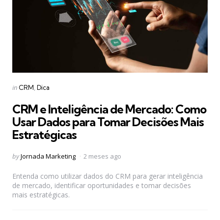
Categories
Posted
in
CRM
Dica
in
CRM e Inteligência de Mercado: Como
Usar Dados para Tomar Decisões Mais
Estratégicas
Posted
by
Jornada Marketing
2 meses ago
by
Entenda como utilizar dados do CRM para gerar inteligência
de mercado, identificar oportunidades e tomar decisões
mais estratégicas.