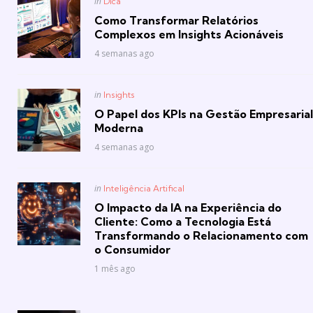
Posted
in
Dica
in
Como Transformar Relatórios
Complexos em Insights Acionáveis
4 semanas ago
Posted
in
Insights
in
O Papel dos KPIs na Gestão Empresarial
Moderna
4 semanas ago
Posted
in
Inteligência Artifical
in
O Impacto da IA na Experiência do
Cliente: Como a Tecnologia Está
Transformando o Relacionamento com
o Consumidor
1 mês ago