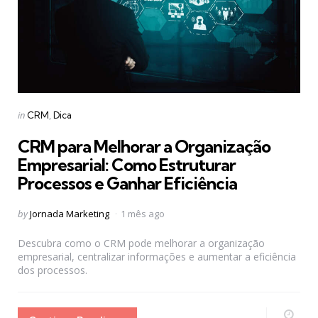
Categories
Posted
in
CRM
Dica
in
CRM para Melhorar a Organização
Empresarial: Como Estruturar
Processos e Ganhar Eficiência
Posted
by
Jornada Marketing
1 mês ago
by
Descubra como o CRM pode melhorar a organização
empresarial, centralizar informações e aumentar a eficiência
dos processos.