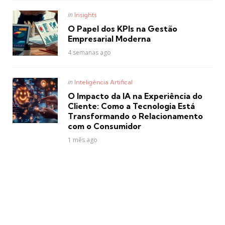
Posted
in
Insights
in
O Papel dos KPIs na Gestão
Empresarial Moderna
4 semanas ago
Posted
in
Inteligência Artifical
in
O Impacto da IA na Experiência do
Cliente: Como a Tecnologia Está
Transformando o Relacionamento
com o Consumidor
1 mês ago