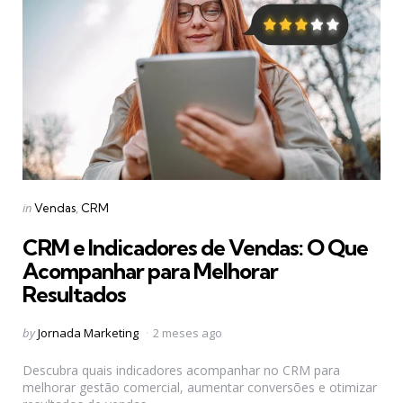
Categories
Posted
in
Vendas
CRM
in
CRM e Indicadores de Vendas: O Que
Acompanhar para Melhorar
Resultados
Posted
by
Jornada Marketing
2 meses ago
by
Descubra quais indicadores acompanhar no CRM para
melhorar gestão comercial, aumentar conversões e otimizar