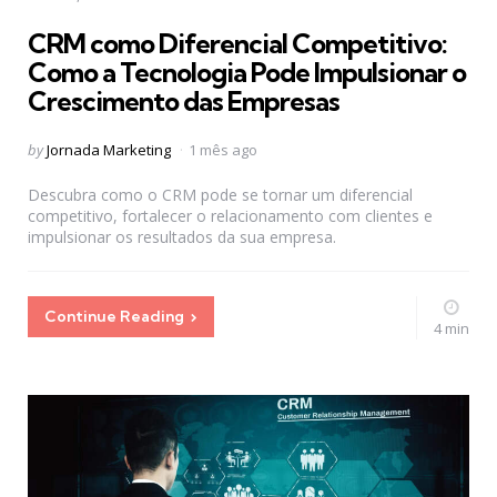
in
CRM como Diferencial Competitivo:
Como a Tecnologia Pode Impulsionar o
Crescimento das Empresas
Posted
by
Jornada Marketing
1 mês ago
by
Descubra como o CRM pode se tornar um diferencial
competitivo, fortalecer o relacionamento com clientes e
impulsionar os resultados da sua empresa.
Continue Reading
4 min