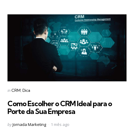
Categories
Posted
in
CRM
Dica
in
Como Escolher o CRM Ideal para o
Porte da Sua Empresa
Posted
by
Jornada Marketing
1 mês ago
by