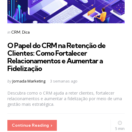
Categories
Posted
in
CRM
Dica
in
O Papel do CRM na Retenção de
Clientes: Como Fortalecer
Relacionamentos e Aumentar a
Fidelização
Posted
by
Jornada Marketing
3 semanas ago
by
Descubra como o CRM ajuda a reter clientes, fortalecer
relacionamentos e aumentar a fidelização por meio de uma
gestão mais estratégica.
Continue Reading
5 min