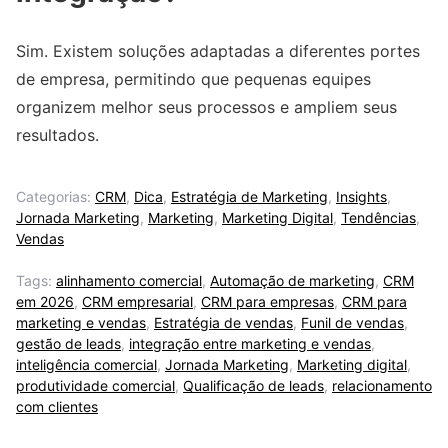
Sim. Existem soluções adaptadas a diferentes portes
de empresa, permitindo que pequenas equipes
organizem melhor seus processos e ampliem seus
resultados.
Categorias:
CRM
,
Dica
,
Estratégia de Marketing
,
Insights
,
Jornada Marketing
,
Marketing
,
Marketing Digital
,
Tendências
,
Vendas
Tags:
alinhamento comercial
,
Automação de marketing
,
CRM
em 2026
,
CRM empresarial
,
CRM para empresas
,
CRM para
marketing e vendas
,
Estratégia de vendas
,
Funil de vendas
,
gestão de leads
,
integração entre marketing e vendas
,
inteligência comercial
,
Jornada Marketing
,
Marketing digital
,
produtividade comercial
,
Qualificação de leads
,
relacionamento
com clientes