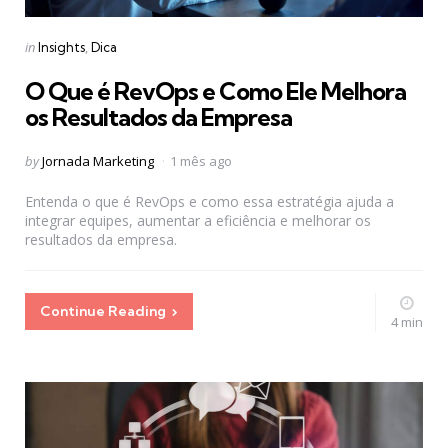
Categories
Posted
in
Insights
Dica
in
O Que é RevOps e Como Ele Melhora
os Resultados da Empresa
Posted
by
Jornada Marketing
1 mês ago
by
Entenda o que é RevOps e como essa estratégia ajuda a
integrar equipes, aumentar a eficiência e melhorar os
resultados da empresa.
Continue Reading
4 min