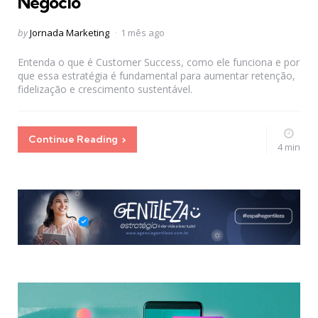
Negócio
Posted
by
Jornada Marketing
1 mês ago
by
Entenda o que é Customer Success, como ele funciona e por
que essa estratégia é fundamental para aumentar retenção,
fidelização e crescimento sustentável.
Continue Reading
4 min