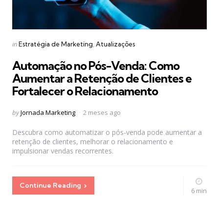
Categories
Posted
in
Estratégia de Marketing
Atualizações
in
Automação no Pós-Venda: Como
Aumentar a Retenção de Clientes e
Fortalecer o Relacionamento
Posted
by
Jornada Marketing
2 meses ago
by
Descubra como automatizar o pós-venda pode aumentar a
retenção de clientes, melhorar o relacionamento e
impulsionar vendas recorrentes.
Continue Reading
6 min