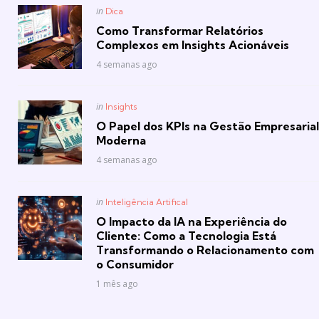
Posted
in
Dica
in
Como Transformar Relatórios
Complexos em Insights Acionáveis
4 semanas ago
Posted
in
Insights
in
O Papel dos KPIs na Gestão Empresarial
Moderna
4 semanas ago
Posted
in
Inteligência Artifical
in
O Impacto da IA na Experiência do
Cliente: Como a Tecnologia Está
Transformando o Relacionamento com
o Consumidor
1 mês ago