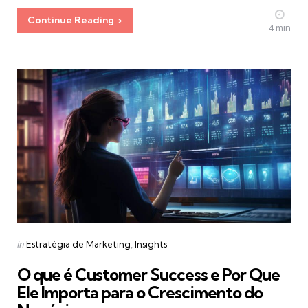
Continue Reading
4 min
Categories
Posted
in
Estratégia de Marketing
Insights
in
O que é Customer Success e Por Que
Ele Importa para o Crescimento do