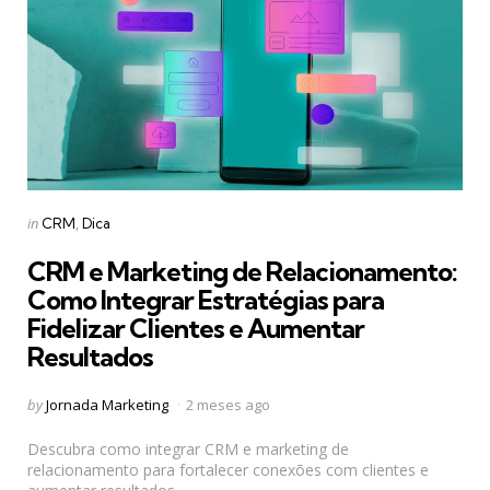
Categories
Posted
in
CRM
Dica
in
CRM e Marketing de Relacionamento:
Como Integrar Estratégias para
Fidelizar Clientes e Aumentar
Resultados
Posted
by
Jornada Marketing
2 meses ago
by
Descubra como integrar CRM e marketing de
relacionamento para fortalecer conexões com clientes e