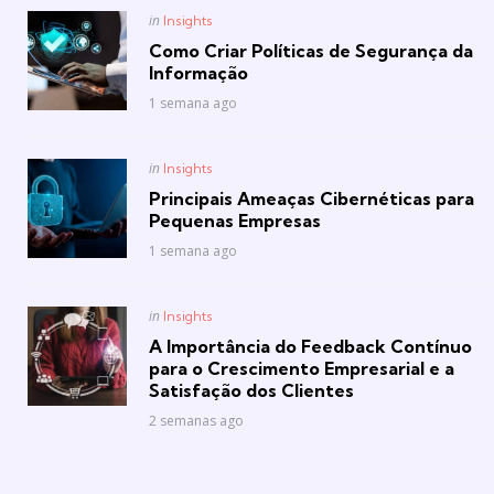
Posted
in
Insights
in
Como Criar Políticas de Segurança da
Informação
1 semana ago
Posted
in
Insights
in
Principais Ameaças Cibernéticas para
Pequenas Empresas
1 semana ago
Posted
in
Insights
in
A Importância do Feedback Contínuo
para o Crescimento Empresarial e a
Satisfação dos Clientes
2 semanas ago