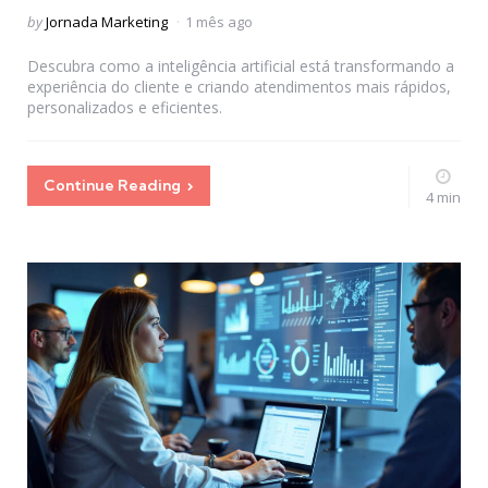
Posted
by
Jornada Marketing
1 mês ago
by
Descubra como a inteligência artificial está transformando a
experiência do cliente e criando atendimentos mais rápidos,
personalizados e eficientes.
Continue Reading
4 min