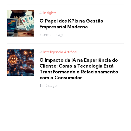
Posted
in
Insights
in
O Papel dos KPIs na Gestão
Empresarial Moderna
4 semanas ago
Posted
in
Inteligência Artifical
in
O Impacto da IA na Experiência do
Cliente: Como a Tecnologia Está
Transformando o Relacionamento
com o Consumidor
1 mês ago