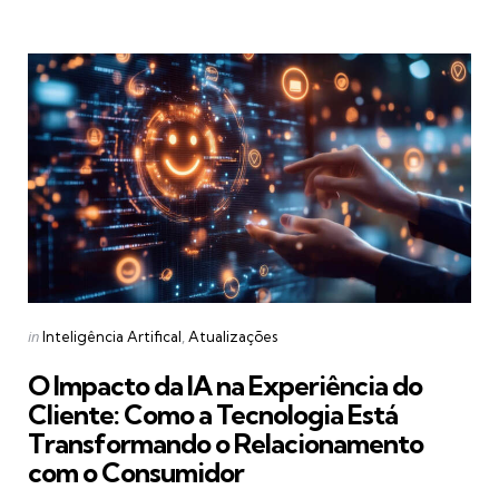
Categories
Posted
in
Inteligência Artifical
Atualizações
in
O Impacto da IA na Experiência do
Cliente: Como a Tecnologia Está
Transformando o Relacionamento
com o Consumidor