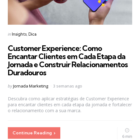
Categories
Posted
in
Insights
Dica
in
Customer Experience: Como
Encantar Clientes em Cada Etapa da
Jornada e Construir Relacionamentos
Duradouros
Posted
by
Jornada Marketing
3 semanas ago
by
Descubra como aplicar estratégias de Customer Experience
para encantar clientes em cada etapa da jornada e fortalecer
o relacionamento com a sua marca.
Continue Reading
6 min