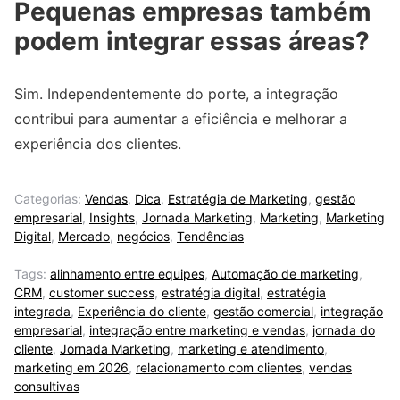
Pequenas empresas também
podem integrar essas áreas?
Sim. Independentemente do porte, a integração
contribui para aumentar a eficiência e melhorar a
experiência dos clientes.
Categorias:
Vendas
,
Dica
,
Estratégia de Marketing
,
gestão
empresarial
,
Insights
,
Jornada Marketing
,
Marketing
,
Marketing
Digital
,
Mercado
,
negócios
,
Tendências
Tags:
alinhamento entre equipes
,
Automação de marketing
,
CRM
,
customer success
,
estratégia digital
,
estratégia
integrada
,
Experiência do cliente
,
gestão comercial
,
integração
empresarial
,
integração entre marketing e vendas
,
jornada do
cliente
,
Jornada Marketing
,
marketing e atendimento
,
marketing em 2026
,
relacionamento com clientes
,
vendas
consultivas