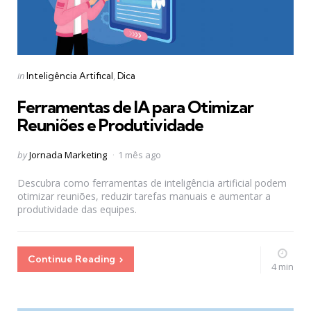
Categories
Posted
in
Inteligência Artifical
Dica
in
Ferramentas de IA para Otimizar
Reuniões e Produtividade
Posted
by
Jornada Marketing
1 mês ago
by
Descubra como ferramentas de inteligência artificial podem
otimizar reuniões, reduzir tarefas manuais e aumentar a
produtividade das equipes.
Continue Reading
4 min