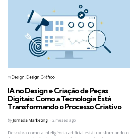
Categories
Posted
in
Design
Design Gráfico
in
IA no Design e Criação de Peças
Digitais: Como a Tecnologia Está
Transformando o Processo Criativo
Posted
by
Jornada Marketing
2 meses ago
by
Descubra como a inteligência artificial está transformando o