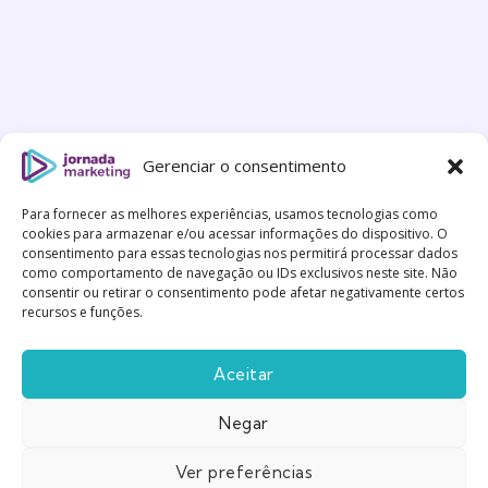
Gerenciar o consentimento
Para fornecer as melhores experiências, usamos tecnologias como
cookies para armazenar e/ou acessar informações do dispositivo. O
consentimento para essas tecnologias nos permitirá processar dados
como comportamento de navegação ou IDs exclusivos neste site. Não
consentir ou retirar o consentimento pode afetar negativamente certos
recursos e funções.
Aceitar
Negar
Feito com
Gentileza
|
Política de Privacidade
|
Termos
e Condições
Ver preferências