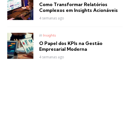
in
Como Transformar Relatórios
Complexos em Insights Acionáveis
4 semanas ago
Posted
in
Insights
in
O Papel dos KPIs na Gestão
Empresarial Moderna
4 semanas ago