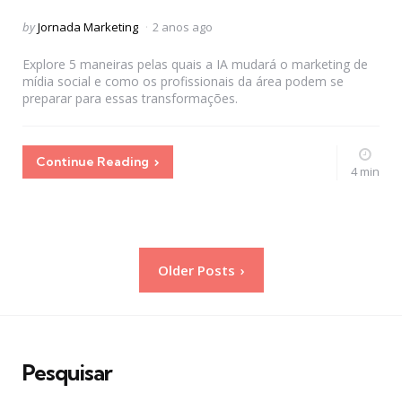
Posted
by
Jornada Marketing
2 anos ago
by
Explore 5 maneiras pelas quais a IA mudará o marketing de
mídia social e como os profissionais da área podem se
preparar para essas transformações.
Continue Reading
4 min
Paginação
Older Posts
de
posts
Pesquisar