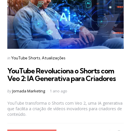
Categories
Posted
in
YouTube Shorts
Atualizações
in
YouTube Revoluciona o Shorts com
Veo 2: IA Generativa para Criadores
Posted
by
Jornada Marketing
1 ano ago
by
YouTube transforma o Shorts com Veo 2, uma IA generativa
que facilita a criação de vídeos inovadores para criadores de
conteúdo.