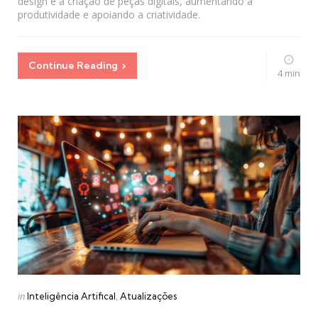
design e a criação de peças digitais, aumentando a
produtividade e apoiando a criatividade.
Continue Reading
4 min
Categories
Posted
in
Inteligência Artifical
Atualizações
in