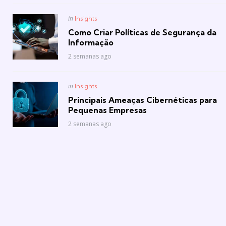
Posted
in
Insights
in
Como Criar Políticas de Segurança da
Informação
2 semanas ago
Posted
in
Insights
in
Principais Ameaças Cibernéticas para
Pequenas Empresas
2 semanas ago