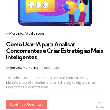
Categories
Posted
in
Mercado
Atualizações
in
Como Usar IA para Analisar
Concorrentes e Criar Estratégias Mais
Inteligentes
Posted
by
Jornada Marketing
2 meses ago
by
Descubra como usar IA para analisar concorrentes,
identificar oportunidades e criar estratégias digitais mais
inteligentes e competitivas.
Continue Reading
6 min