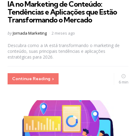
IA no Marketing de Conteúdo:
Tendências e Aplicações que Estão
Transformando o Mercado
Posted
by
Jornada Marketing
2 meses ago
by
Descubra como a IA está transformando o marketing de
conteúdo, suas principais tendências e aplicações
estratégicas para 2026.
Continue Reading
6 min