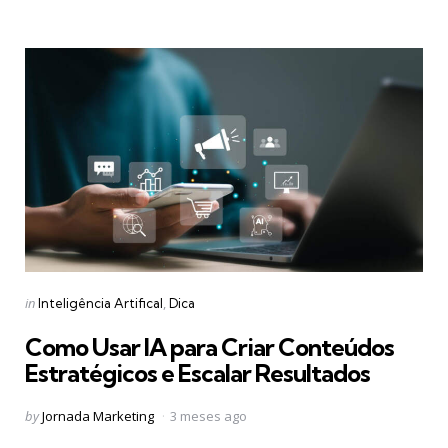
Categories
Posted
in
Inteligência Artifical
Dica
in
Como Usar IA para Criar Conteúdos
Estratégicos e Escalar Resultados
Posted
by
Jornada Marketing
3 meses ago
by