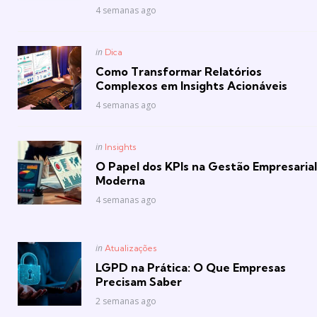
4 semanas ago
Posted
in
Dica
in
Como Transformar Relatórios
Complexos em Insights Acionáveis
4 semanas ago
Posted
in
Insights
in
O Papel dos KPIs na Gestão Empresarial
Moderna
4 semanas ago
Posted
in
Atualizações
in
LGPD na Prática: O Que Empresas
Precisam Saber
2 semanas ago