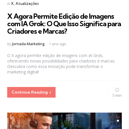
Categories
Posted
in
X
Atualizações
in
X Agora Permite Edição de Imagens
com IA Grok: O Que Isso Significa para
Criadores e Marcas?
Posted
by
Jornada Marketing
1 ano ago
by
O X agora permite edição de imagens com IA Grok,
oferecendo novas possibilidades para criadores e marcas.
Descubra como essa inovação pode transformar o
marketing digital!
Continue Reading
5 min