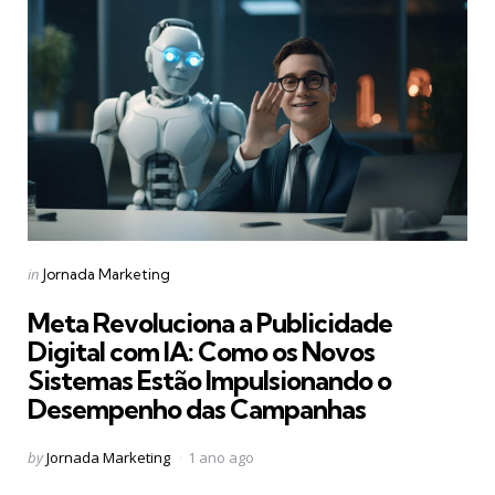
Categories
Posted
in
Jornada Marketing
in
Meta Revoluciona a Publicidade
Digital com IA: Como os Novos
Sistemas Estão Impulsionando o
Desempenho das Campanhas
Posted
by
Jornada Marketing
1 ano ago
by