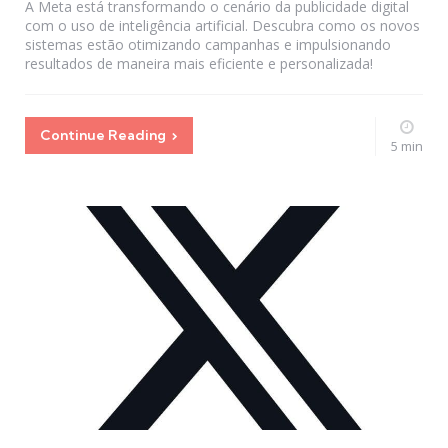
A Meta está transformando o cenário da publicidade digital
com o uso de inteligência artificial. Descubra como os novos
sistemas estão otimizando campanhas e impulsionando
resultados de maneira mais eficiente e personalizada!
Continue Reading
5 min