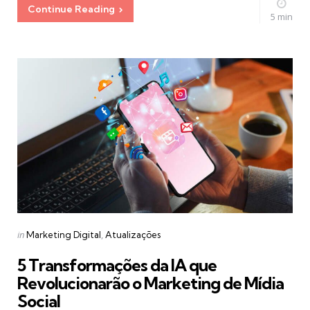
Continue Reading
5 min
Categories
Posted
in
Marketing Digital
Atualizações
in
5 Transformações da IA que
Revolucionarão o Marketing de Mídia
Social