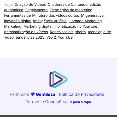
Tags:
Criação de Vídeos
,
Criadores de Conteúdo
,
edição
automática
,
Engajamento
,
Estratégias de marketing
,
Ferramentas de IA
,
futuro dos vídeos curtos
,
IA generativa
,
inovação digital
,
Inteligência Artificial
,
Jornada Marketing
,
Marketing
,
Marketing digital
,
monetização no YouTube
,
personalização de vídeos
,
Redes sociais
,
shorts
,
tecnologia de
vídeo
,
tendências 2025
,
Veo 2
,
YouTube
Feito com
💜 Gentileza
|
Política de Privacidade
|
Termos e Condições
|
Ir para o topo