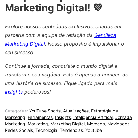
Marketing Digital! 💜
Explore nossos conteúdos exclusivos, criados em
parceria com a equipe de redação da
Gentileza
Marketing Digital
. Nosso propósito é impulsionar o
seu sucesso.
Continue a jornada, conquiste o mundo digital e
transforme seu negócio. Este é apenas o começo de
uma história de sucesso. Fique ligado para mais
insights
poderosos!
Categorias:
YouTube Shorts
,
Atualizações
,
Estratégia de
Marketing
,
Ferramentas
,
Insights
,
Inteligência Artifical
,
Jornada
Marketing
,
Marketing
,
Marketing Digital
,
Mercado
,
Novidades
,
Redes Sociais
,
Tecnologia
,
Tendências
,
Youtube