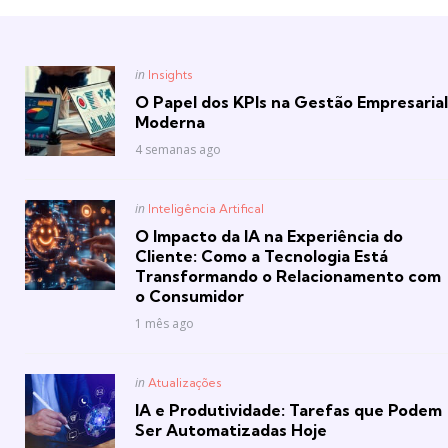
Posted
in
Insights
in
O Papel dos KPIs na Gestão Empresarial
Moderna
4 semanas ago
Posted
in
Inteligência Artifical
in
O Impacto da IA na Experiência do
Cliente: Como a Tecnologia Está
Transformando o Relacionamento com
o Consumidor
1 mês ago
Posted
in
Atualizações
in
IA e Produtividade: Tarefas que Podem
Ser Automatizadas Hoje