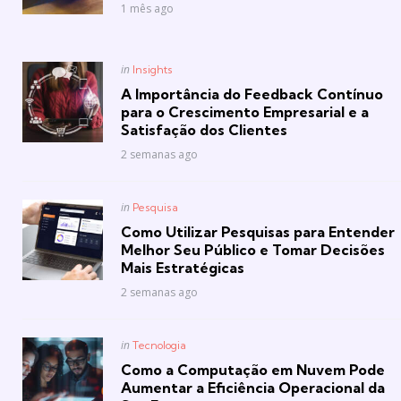
1 mês ago
Posted
in
Insights
in
A Importância do Feedback Contínuo
para o Crescimento Empresarial e a
Satisfação dos Clientes
2 semanas ago
Posted
in
Pesquisa
in
Como Utilizar Pesquisas para Entender
Melhor Seu Público e Tomar Decisões
Mais Estratégicas
2 semanas ago
Posted
in
Tecnologia
in
Como a Computação em Nuvem Pode
Aumentar a Eficiência Operacional da