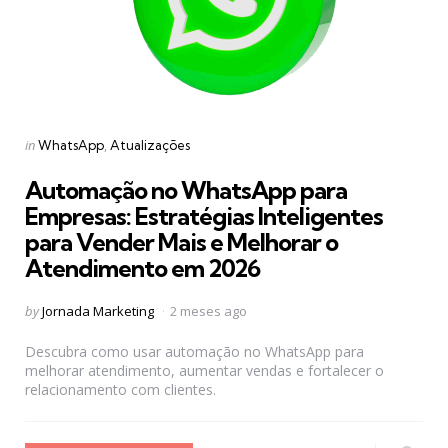
Categories
Posted
in
WhatsApp
Atualizações
in
Automação no WhatsApp para
Empresas: Estratégias Inteligentes
para Vender Mais e Melhorar o
Atendimento em 2026
Posted
by
Jornada Marketing
2 meses ago
by
Descubra como usar automação no WhatsApp para
melhorar atendimento, aumentar vendas e fortalecer o
relacionamento com clientes.