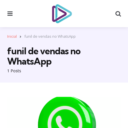
Menu
Se
Inicial
funil de vendas no WhatsApp
funil de vendas no
WhatsApp
1 Posts