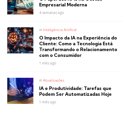
Empresarial Moderna
4 semanas ago
Posted
in
Inteligência Artifical
in
O Impacto da IA na Experiência do
Cliente: Como a Tecnologia Está
Transformando o Relacionamento
com o Consumidor
1 mês ago
Posted
in
Atualizações
in
IA e Produtividade: Tarefas que
Podem Ser Automatizadas Hoje
1 mês ago