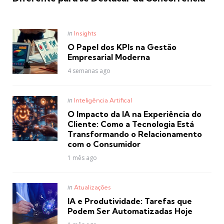
Posted
in
Insights
in
O Papel dos KPIs na Gestão
Empresarial Moderna
4 semanas ago
Posted
in
Inteligência Artifical
in
O Impacto da IA na Experiência do
Cliente: Como a Tecnologia Está
Transformando o Relacionamento
com o Consumidor
1 mês ago
Posted
in
Atualizações
in
IA e Produtividade: Tarefas que
Podem Ser Automatizadas Hoje