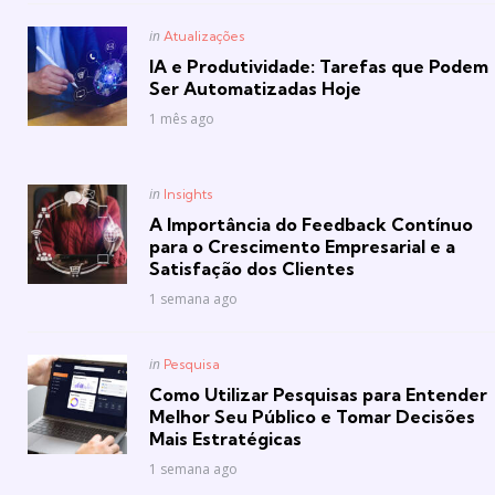
Posted
in
Atualizações
in
IA e Produtividade: Tarefas que Podem
Ser Automatizadas Hoje
1 mês ago
Posted
in
Insights
in
A Importância do Feedback Contínuo
para o Crescimento Empresarial e a
Satisfação dos Clientes
1 semana ago
Posted
in
Pesquisa
in
Como Utilizar Pesquisas para Entender
Melhor Seu Público e Tomar Decisões
Mais Estratégicas
1 semana ago