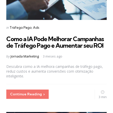
Categories
Posted
in
Tráfego Pago
Ads
in
Como a IA Pode Melhorar Campanhas
de Tráfego Pago e Aumentar seu ROI
Posted
by
Jornada Marketing
3 meses ago
by
Descubra como a IA melhora campanhas de tráfego pago,
reduz custos e aumenta conversões com otimização
inteligente.
Continue Reading
3 min