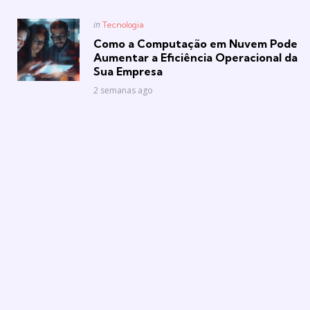
Posted
in
Tecnologia
in
Como a Computação em Nuvem Pode
Aumentar a Eficiência Operacional da
Sua Empresa
2 semanas ago