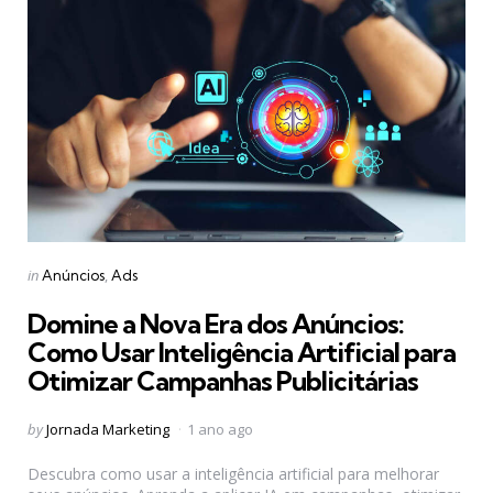
Categories
Posted
in
Anúncios
Ads
in
Domine a Nova Era dos Anúncios:
Como Usar Inteligência Artificial para
Otimizar Campanhas Publicitárias
Posted
by
Jornada Marketing
1 ano ago
by
Descubra como usar a inteligência artificial para melhorar