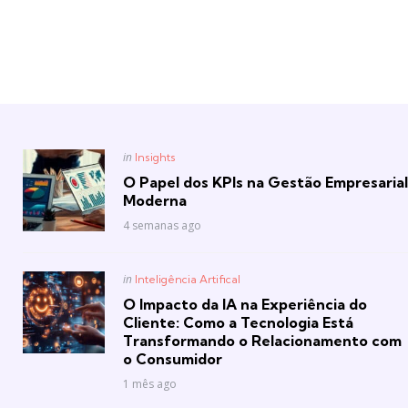
Posted
in
Insights
in
O Papel dos KPIs na Gestão Empresarial
Moderna
4 semanas ago
Posted
in
Inteligência Artifical
in
O Impacto da IA na Experiência do
Cliente: Como a Tecnologia Está
Transformando o Relacionamento com
o Consumidor
1 mês ago