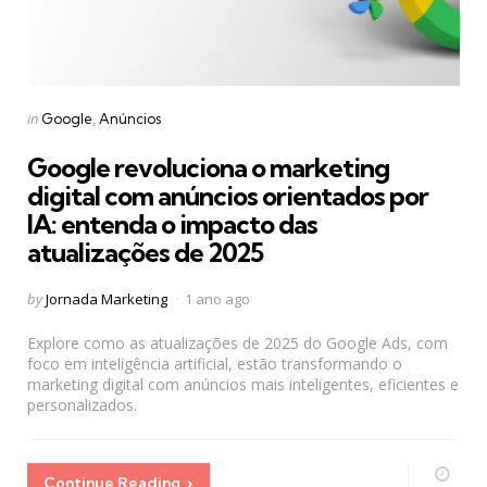
Categories
Posted
in
Google
Anúncios
in
Google revoluciona o marketing
digital com anúncios orientados por
IA: entenda o impacto das
atualizações de 2025
Posted
by
Jornada Marketing
1 ano ago
by
Explore como as atualizações de 2025 do Google Ads, com
foco em inteligência artificial, estão transformando o
marketing digital com anúncios mais inteligentes, eficientes e
personalizados.
Continue Reading