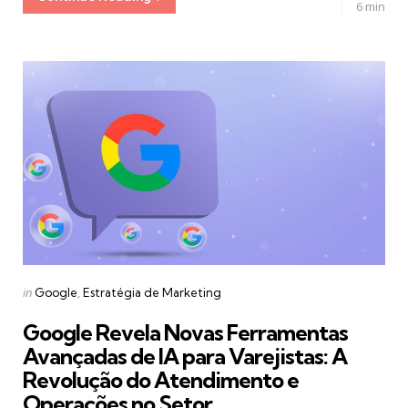
6 min
Categories
Posted
in
Google
Estratégia de Marketing
in
Google Revela Novas Ferramentas
Avançadas de IA para Varejistas: A
Revolução do Atendimento e
Operações no Setor