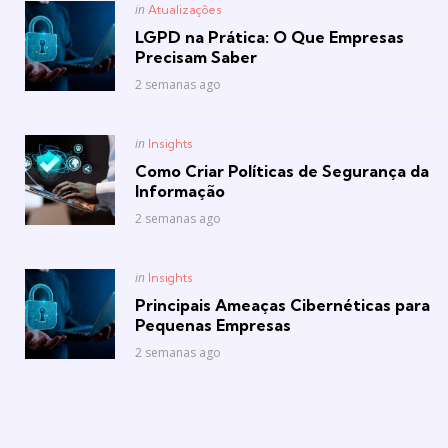
Posted
in
Atualizações
in
LGPD na Prática: O Que Empresas
Precisam Saber
2 semanas ago
Posted
in
Insights
in
Como Criar Políticas de Segurança da
Informação
2 semanas ago
Posted
in
Insights
in
Principais Ameaças Cibernéticas para
Pequenas Empresas
2 semanas ago