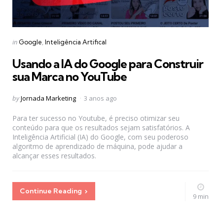
Categories
Posted
in
Google
Inteligência Artifical
in
Usando a IA do Google para Construir
sua Marca no YouTube
Posted
by
Jornada Marketing
3 anos ago
by
Para ter sucesso no Youtube, é preciso otimizar seu
conteúdo para que os resultados sejam satisfatórios. A
Inteligência Artificial (IA) do Google, com seu poderoso
algoritmo de aprendizado de máquina, pode ajudar a
alcançar esses resultados.
Continue Reading
9 min