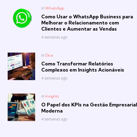
Posted
in
WhatsApp
in
Como Usar o WhatsApp Business para
Melhorar o Relacionamento com
Clientes e Aumentar as Vendas
4 semanas ago
Posted
in
Dica
in
Como Transformar Relatórios
Complexos em Insights Acionáveis
4 semanas ago
Posted
in
Insights
in
O Papel dos KPIs na Gestão Empresarial
Moderna
4 semanas ago