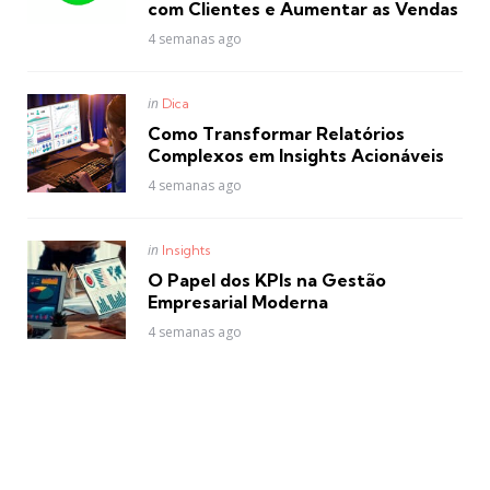
com Clientes e Aumentar as Vendas
4 semanas ago
Posted
in
Dica
in
Como Transformar Relatórios
Complexos em Insights Acionáveis
4 semanas ago
Posted
in
Insights
in
O Papel dos KPIs na Gestão
Empresarial Moderna
4 semanas ago