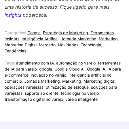
uma história de sucesso. Fique ligado para mais
insights
poderosos!
Categorias:
Google
,
Estratégia de Marketing
,
Ferramentas
,
Insights
,
Inteligência Artifical
,
Jornada Marketing
,
Marketing
,
Marketing Digital
,
Mercado
,
Novidades
,
Tecnologia
,
Tendências
Tags:
atendimento com IA
,
automação no varejo
,
ferramentas
de IA para varejo
,
google
,
Google Cloud AI
,
Google IA
,
IA para
e-commerce
,
inovação no varejo
,
inteligência artificial no
comércio
,
Jornada Marketing
,
Marketing
,
Marketing digital
,
operações varejistas
,
otimização de estoque
,
soluções para
varejistas
,
suporte ao cliente
,
tecnologia no varejo
,
transformação digital no varejo
,
varejo inteligente