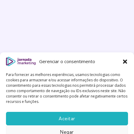
Gerenciar o consentimento
Para fornecer as melhores experiências, usamos tecnologias como
cookies para armazenar e/ou acessar informações do dispositivo. O
consentimento para essas tecnologias nos permitirá processar dados
como comportamento de navegação ou IDs exclusivos neste site. Não
consentir ou retirar o consentimento pode afetar negativamente certos
recursos e funções.
Aceitar
Negar
Feito com
Gentileza
|
Política de Privacidade
|
Termos