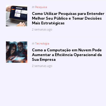
Posted
in
Pesquisa
in
Como Utilizar Pesquisas para Entender
Melhor Seu Público e Tomar Decisões
Mais Estratégicas
2 semanas ago
Posted
in
Tecnologia
in
Como a Computação em Nuvem Pode
Aumentar a Eficiência Operacional da
Sua Empresa
2 semanas ago