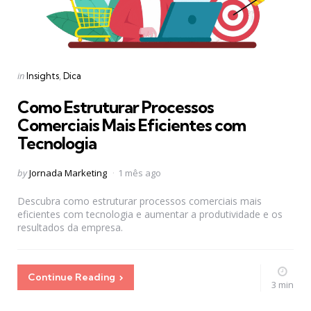
Categories
Posted
in
Insights
Dica
in
Como Estruturar Processos
Comerciais Mais Eficientes com
Tecnologia
Posted
by
Jornada Marketing
1 mês ago
by
Descubra como estruturar processos comerciais mais
eficientes com tecnologia e aumentar a produtividade e os
resultados da empresa.
Continue Reading
3 min