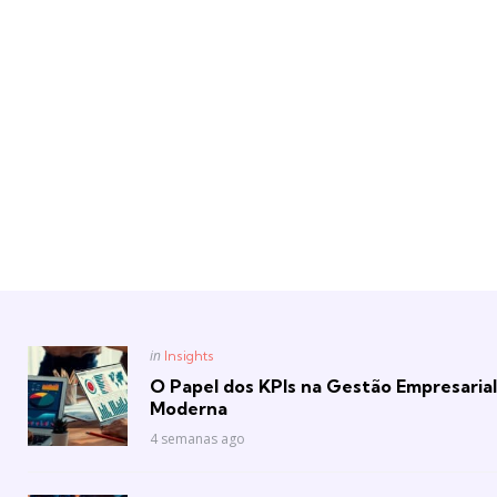
Posted
in
Insights
in
O Papel dos KPIs na Gestão Empresarial
Moderna
4 semanas ago