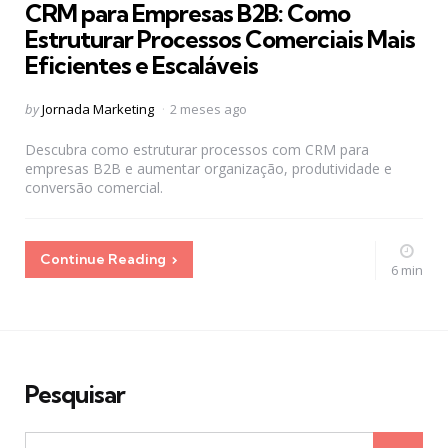
CRM para Empresas B2B: Como
Estruturar Processos Comerciais Mais
Eficientes e Escaláveis
Posted
by
Jornada Marketing
2 meses ago
by
Descubra como estruturar processos com CRM para
empresas B2B e aumentar organização, produtividade e
conversão comercial.
Continue Reading
6 min
Pesquisar