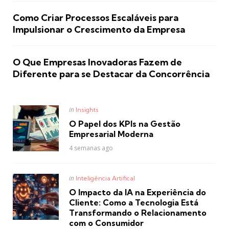
Como Criar Processos Escaláveis para
Impulsionar o Crescimento da Empresa
O Que Empresas Inovadoras Fazem de
Diferente para se Destacar da Concorrência
Posted
in
Insights
in
O Papel dos KPIs na Gestão
Empresarial Moderna
4 semanas ago
Posted
in
Inteligência Artifical
in
O Impacto da IA na Experiência do
Cliente: Como a Tecnologia Está
Transformando o Relacionamento
com o Consumidor