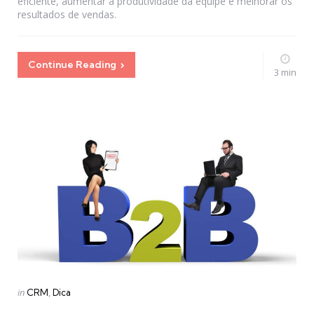
eficiente, aumentar a produtividade da equipe e melhorar os
resultados de vendas.
Continue Reading
3 min
Categories
Posted
in
CRM
Dica
in