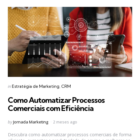
Categories
Posted
in
Estratégia de Marketing
CRM
in
Como Automatizar Processos
Comerciais com Eficiência
Posted
by
Jornada Marketing
2 meses ago
by
Descubra como automatizar processos comerciais de forma