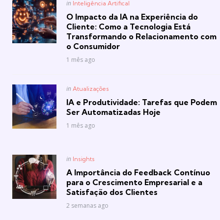
Posted
in
Inteligência Artifical
in
O Impacto da IA na Experiência do
Cliente: Como a Tecnologia Está
Transformando o Relacionamento com
o Consumidor
1 mês ago
Posted
in
Atualizações
in
IA e Produtividade: Tarefas que Podem
Ser Automatizadas Hoje
1 mês ago
Posted
in
Insights
in
A Importância do Feedback Contínuo
para o Crescimento Empresarial e a
Satisfação dos Clientes
2 semanas ago