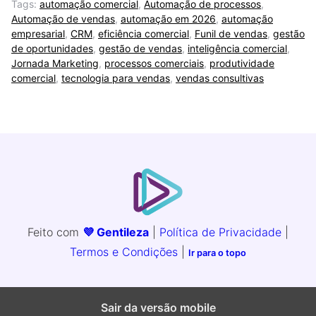
Tags:
automação comercial
,
Automação de processos
,
Automação de vendas
,
automação em 2026
,
automação
empresarial
,
CRM
,
eficiência comercial
,
Funil de vendas
,
gestão
de oportunidades
,
gestão de vendas
,
inteligência comercial
,
Jornada Marketing
,
processos comerciais
,
produtividade
comercial
,
tecnologia para vendas
,
vendas consultivas
Feito com
💜 Gentileza
|
Política de Privacidade
|
Termos e Condições
|
Ir para o topo
Sair da versão mobile