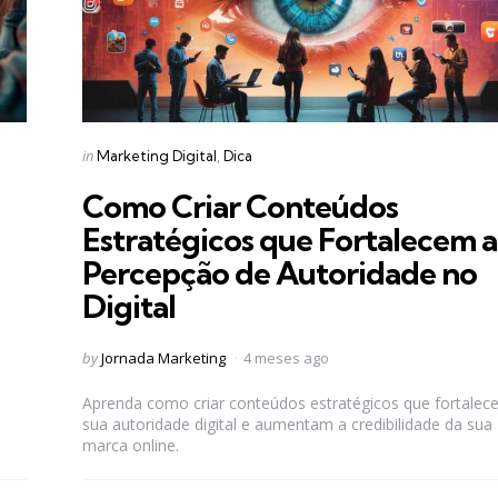
Categories
Posted
in
Marketing Digital
Dica
in
Como Criar Conteúdos
Estratégicos que Fortalecem a
Percepção de Autoridade no
Digital
Posted
by
Jornada Marketing
4 meses ago
by
Aprenda como criar conteúdos estratégicos que fortale
sua autoridade digital e aumentam a credibilidade da sua
marca online.