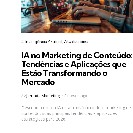
Categories
Posted
in
Inteligência Artifical
Atualizações
in
IA no Marketing de Conteúdo:
Tendências e Aplicações que
Estão Transformando o
Mercado
Posted
by
Jornada Marketing
2 meses ago
by
Descubra como a IA está transformando o marketing de
conteúdo, suas principais tendências e aplicações
estratégicas para 2026.