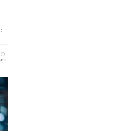
ça
4 min