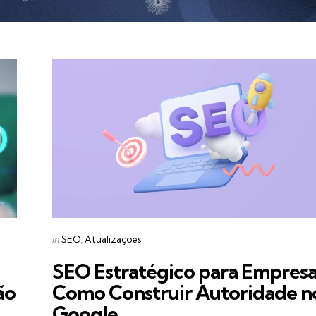
Categories
Posted
in
SEO
Atualizações
in
SEO Estratégico para Empresa
ão
Como Construir Autoridade n
Google