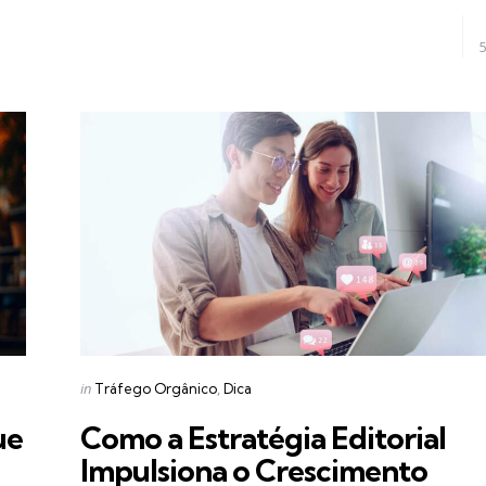
Categories
Posted
in
Tráfego Orgânico
Dica
in
ue
Como a Estratégia Editorial
Impulsiona o Crescimento