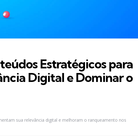
eúdos Estratégicos para
cia Digital e Dominar o
mentam sua relevância digital e melhoram o ranqueamento nos