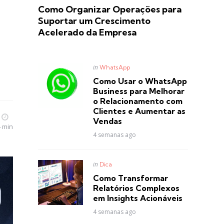
Como Organizar Operações para
Suportar um Crescimento
Acelerado da Empresa
Posted
in
WhatsApp
in
Como Usar o WhatsApp
Business para Melhorar
o Relacionamento com
Clientes e Aumentar as
Vendas
4 min
4 semanas ago
Posted
in
Dica
in
Como Transformar
Relatórios Complexos
em Insights Acionáveis
4 semanas ago