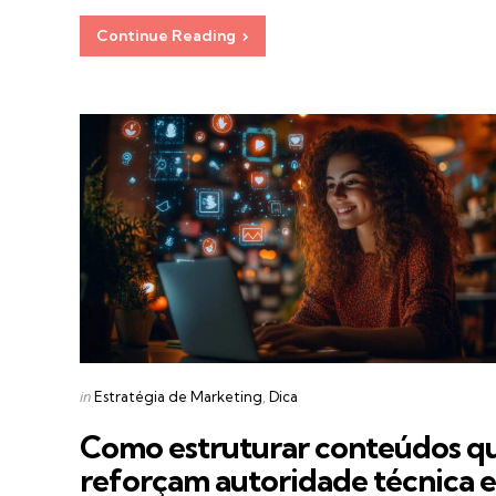
Continue Reading
Categories
Posted
in
Estratégia de Marketing
Dica
in
Como estruturar conteúdos q
reforçam autoridade técnica e