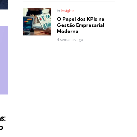
Posted
in
Insights
in
O Papel dos KPIs na
Gestão Empresarial
Moderna
4 semanas ago
s:
o