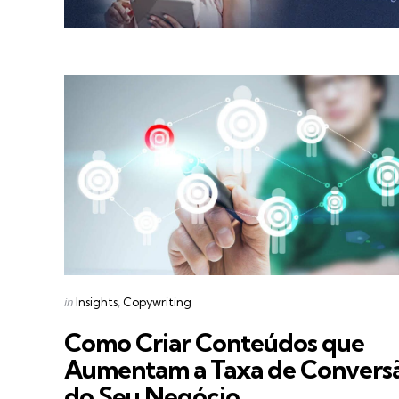
Categories
Posted
in
Insights
Copywriting
in
Como Criar Conteúdos que
Aumentam a Taxa de Convers
do Seu Negócio