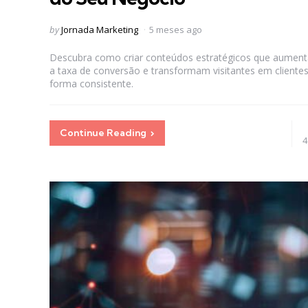
Posted
by
Jornada Marketing
5 meses ago
by
Descubra como criar conteúdos estratégicos que aumen
a taxa de conversão e transformam visitantes em cliente
forma consistente.
Continue Reading
4