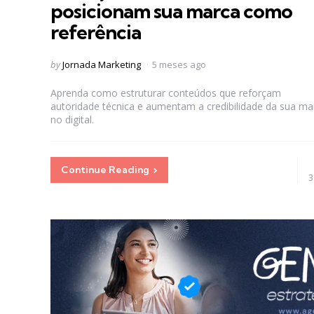
posicionam sua marca como
referência
Posted
by
Jornada Marketing
5 meses ago
by
Aprenda como estruturar conteúdos que reforçam
autoridade técnica e aumentam a credibilidade da sua ma
no digital.
Continue Reading
3