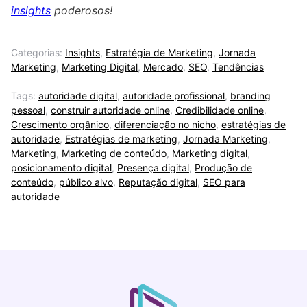
insights
poderosos!
Categorias:
Insights
,
Estratégia de Marketing
,
Jornada
Marketing
,
Marketing Digital
,
Mercado
,
SEO
,
Tendências
Tags:
autoridade digital
,
autoridade profissional
,
branding
pessoal
,
construir autoridade online
,
Credibilidade online
,
Crescimento orgânico
,
diferenciação no nicho
,
estratégias de
autoridade
,
Estratégias de marketing
,
Jornada Marketing
,
Marketing
,
Marketing de conteúdo
,
Marketing digital
,
posicionamento digital
,
Presença digital
,
Produção de
conteúdo
,
público alvo
,
Reputação digital
,
SEO para
autoridade