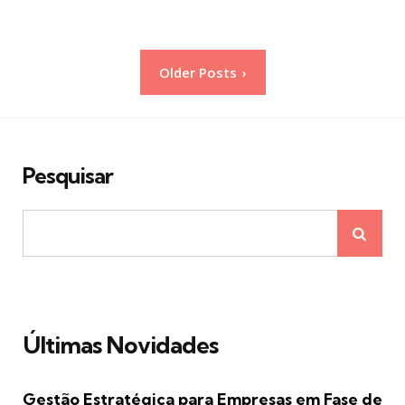
Paginação
Older Posts
de
posts
Pesquisar
Últimas Novidades
Gestão Estratégica para Empresas em Fase de