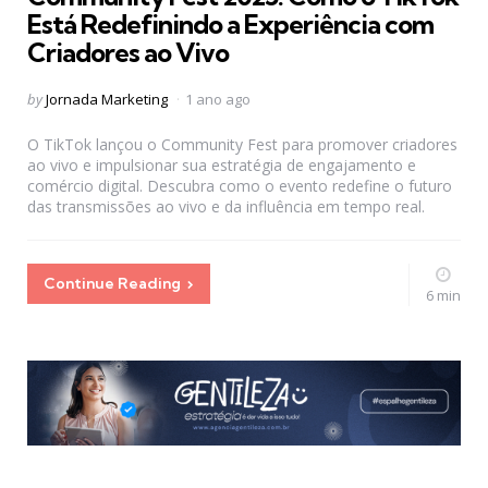
Está Redefinindo a Experiência com
Criadores ao Vivo
Posted
by
Jornada Marketing
1 ano ago
by
O TikTok lançou o Community Fest para promover criadores
ao vivo e impulsionar sua estratégia de engajamento e
comércio digital. Descubra como o evento redefine o futuro
das transmissões ao vivo e da influência em tempo real.
Continue Reading
6 min