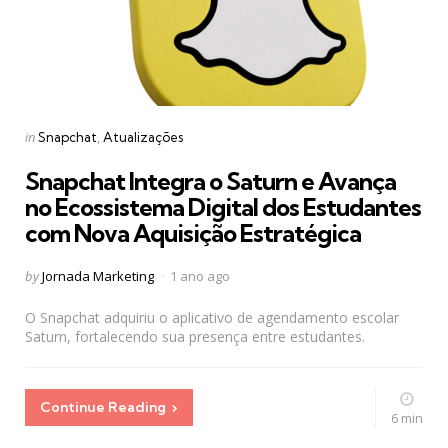
Categories
Posted
in
Snapchat
Atualizações
in
Snapchat Integra o Saturn e Avança
no Ecossistema Digital dos Estudantes
com Nova Aquisição Estratégica
Posted
by
Jornada Marketing
1 ano ago
by
O Snapchat adquiriu o aplicativo de agendamento escolar
Saturn, fortalecendo sua presença entre estudantes.
Continue Reading
6 min