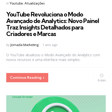
Categories
Posted
in
Youtube
Atualizações
in
YouTube Revoluciona o Modo
Avançado de Analytics: Novo Painel
Traz Insights Detalhados para
Criadores e Marcas
Posted
by
Jornada Marketing
1 ano ago
by
O YouTube atualizou o Modo Avançado do Analytics com
novos recursos e uma interface mais simples.
Continue Reading
6 min