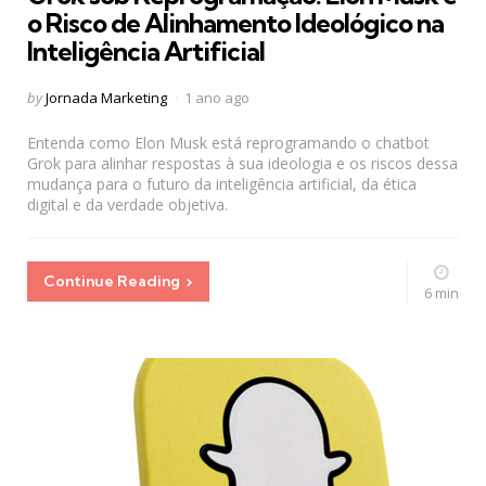
o Risco de Alinhamento Ideológico na
Inteligência Artificial
Posted
by
Jornada Marketing
1 ano ago
by
Entenda como Elon Musk está reprogramando o chatbot
Grok para alinhar respostas à sua ideologia e os riscos dessa
mudança para o futuro da inteligência artificial, da ética
digital e da verdade objetiva.
Continue Reading
6 min