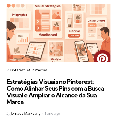
Categories
Posted
in
Pinterest
Atualizações
in
Estratégias Visuais no Pinterest:
Como Alinhar Seus Pins com a Busca
Visual e Ampliar o Alcance da Sua
Marca
Posted
by
Jornada Marketing
1 ano ago