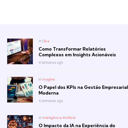
Posted
in
Dica
in
Como Transformar Relatórios
Complexos em Insights Acionáveis
4 semanas ago
Posted
in
Insights
in
O Papel dos KPIs na Gestão Empresarial
Moderna
4 semanas ago
Posted
in
Inteligência Artifical
in
O Impacto da IA na Experiência do