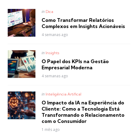
Posted
in
Dica
in
Como Transformar Relatórios
Complexos em Insights Acionáveis
4 semanas ago
Posted
in
Insights
in
O Papel dos KPIs na Gestão
Empresarial Moderna
4 semanas ago
Posted
in
Inteligência Artifical
in
O Impacto da IA na Experiência do
Cliente: Como a Tecnologia Está
Transformando o Relacionamento
com o Consumidor
1 mês ago