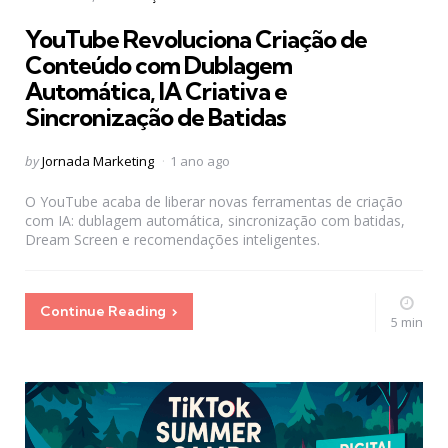
in
YouTube Revoluciona Criação de
Conteúdo com Dublagem
Automática, IA Criativa e
Sincronização de Batidas
Posted
by
Jornada Marketing
1 ano ago
by
O YouTube acaba de liberar novas ferramentas de criação
com IA: dublagem automática, sincronização com batidas,
Dream Screen e recomendações inteligentes.
Continue Reading
5 min