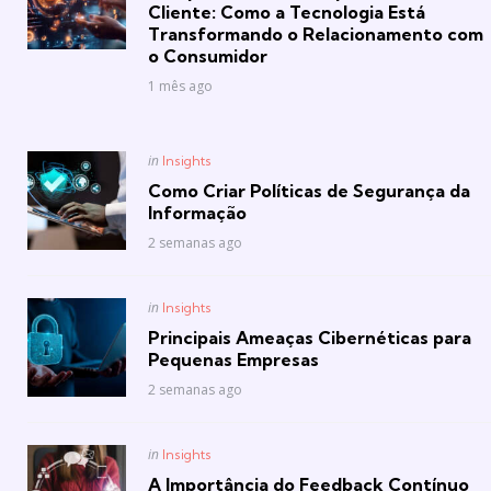
Cliente: Como a Tecnologia Está
Transformando o Relacionamento com
o Consumidor
1 mês ago
Posted
in
Insights
in
Como Criar Políticas de Segurança da
Informação
2 semanas ago
Posted
in
Insights
in
Principais Ameaças Cibernéticas para
Pequenas Empresas
2 semanas ago
Posted
in
Insights
in
A Importância do Feedback Contínuo