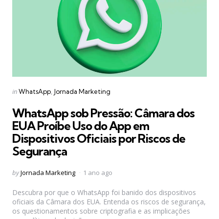
Categories
Posted
in
WhatsApp
Jornada Marketing
in
WhatsApp sob Pressão: Câmara dos
EUA Proíbe Uso do App em
Dispositivos Oficiais por Riscos de
Segurança
Posted
by
Jornada Marketing
1 ano ago
by
Descubra por que o WhatsApp foi banido dos dispositivos
oficiais da Câmara dos EUA. Entenda os riscos de segurança,
os questionamentos sobre criptografia e as implicações