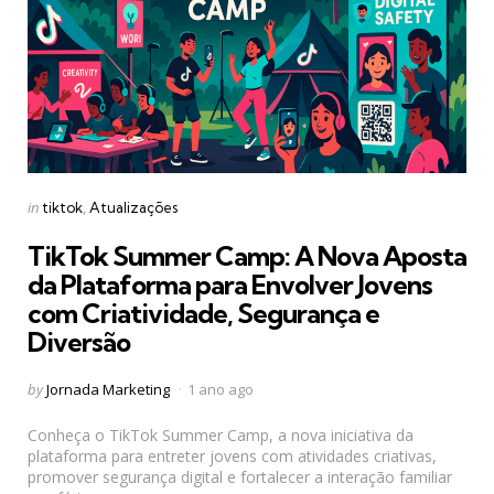
Categories
Posted
in
tiktok
Atualizações
in
TikTok Summer Camp: A Nova Aposta
da Plataforma para Envolver Jovens
com Criatividade, Segurança e
Diversão
Posted
by
Jornada Marketing
1 ano ago
by
Conheça o TikTok Summer Camp, a nova iniciativa da
plataforma para entreter jovens com atividades criativas,
promover segurança digital e fortalecer a interação familiar