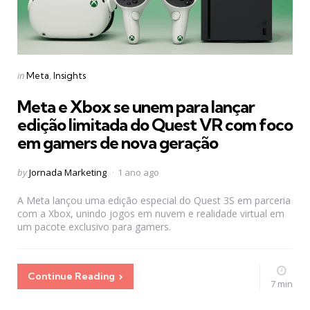
Categories
Posted
in
Meta
Insights
in
Meta e Xbox se unem para lançar
edição limitada do Quest VR com foco
em gamers de nova geração
Posted
by
Jornada Marketing
1 ano ago
by
A Meta lançou uma edição especial do Quest 3S em parceria
com a Xbox, unindo jogos em nuvem e realidade virtual em
um pacote exclusivo para gamers.
Continue Reading
7 min