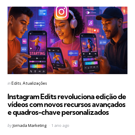
Categories
Posted
in
Edits
Atualizações
in
Instagram Edits revoluciona edição de
vídeos com novos recursos avançados
e quadros-chave personalizados
Posted
by
Jornada Marketing
1 ano ago
by