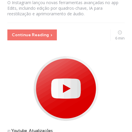
O Instagram lançou novas ferramentas avançadas no app
Edits, incluindo edição por quadros-chave, IA para
reestilização e aprimoramento de áudio.
Continue Reading
6 min
Categories
Posted
in
Youtube
Atualizações