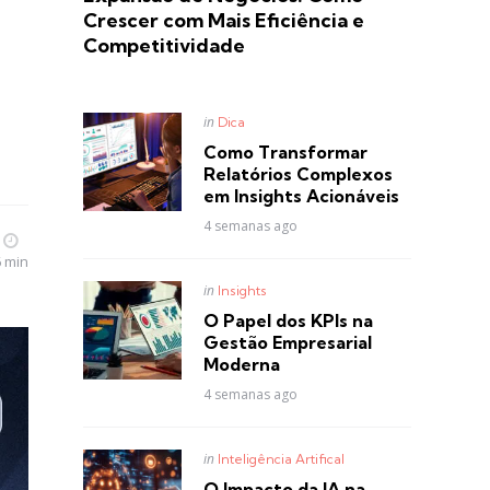
Crescer com Mais Eficiência e
Competitividade
Posted
in
Dica
in
Como Transformar
Relatórios Complexos
em Insights Acionáveis
4 semanas ago
6 min
Posted
in
Insights
in
O Papel dos KPIs na
Gestão Empresarial
Moderna
4 semanas ago
Posted
in
Inteligência Artifical
in
O Impacto da IA na