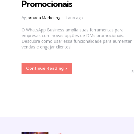
Promocionais
Posted
by
Jornada Marketing
1 ano ago
by
O WhatsApp Business amplia suas ferramentas para
empresas com novas opções de DMs promocionais.
Descubra como usar essa funcionalidade para aumentar
vendas e engajar clientes!
Continue Reading
5