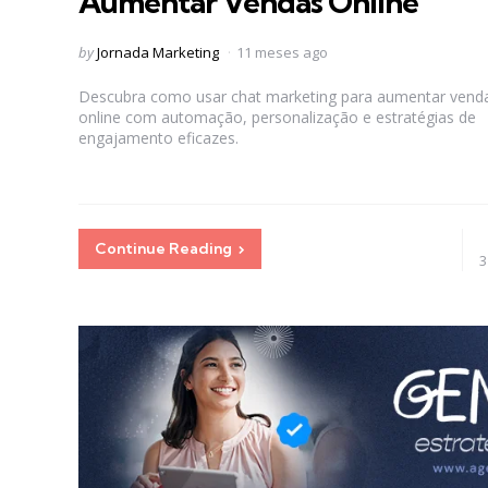
Aumentar Vendas Online
Posted
by
Jornada Marketing
11 meses ago
by
Descubra como usar chat marketing para aumentar vend
online com automação, personalização e estratégias de
engajamento eficazes.
Continue Reading
3