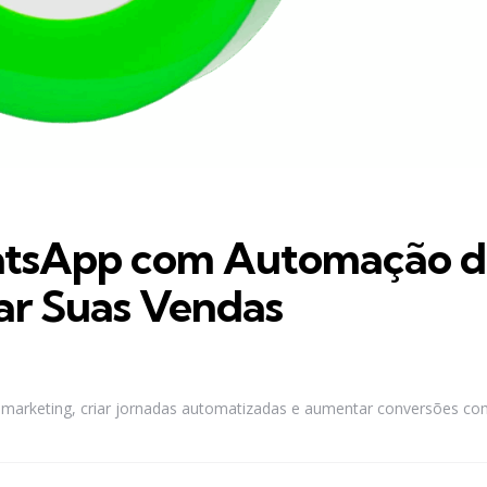
atsApp com Automação d
ar Suas Vendas
arketing, criar jornadas automatizadas e aumentar conversões co