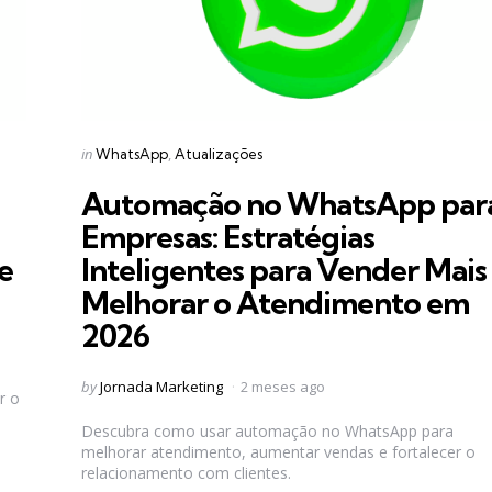
Categories
Posted
in
WhatsApp
Atualizações
in
Automação no WhatsApp par
Empresas: Estratégias
e
Inteligentes para Vender Mais
Melhorar o Atendimento em
2026
Posted
by
Jornada Marketing
2 meses ago
r o
by
Descubra como usar automação no WhatsApp para
melhorar atendimento, aumentar vendas e fortalecer o
relacionamento com clientes.