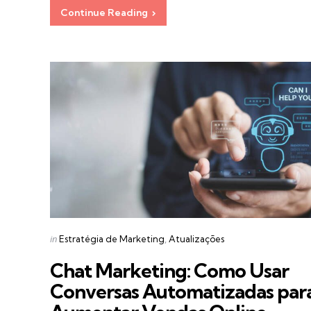
Continue Reading
Categories
Posted
in
Estratégia de Marketing
Atualizações
in
Chat Marketing: Como Usar
Conversas Automatizadas par