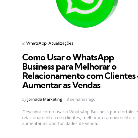
Categories
Posted
in
WhatsApp
Atualizações
in
Como Usar o WhatsApp
Business para Melhorar o
Relacionamento com Clientes 
Aumentar as Vendas
Posted
by
Jornada Marketing
3 semanas ago
by
Descubra como usar o WhatsApp Business para fortalece
relacionamento com clientes, melhorar o atendimento e
aumentar as oportunidades de venda.