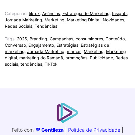
Categorias:
tiktok
,
Anúncios
,
Estratégia de Marketing
,
Insights
,
Jornada Marketing
,
Marketing
,
Marketing Digital
,
Novidades
,
Redes Sociais
,
Tendências
Tags:
2025
,
Branding
,
Campanhas
,
consumidores
,
Conteúdo
,
Conversão
,
Engajamento
,
Estratégias
,
Estratégias de
marketing
,
Jornada Marketing
,
marcas
,
Marketing
,
Marketing
digital
,
marketing do Ramadã
,
promoções
,
Publicidade
,
Redes
sociais
,
tendências
,
TikTok
Feito com
💜 Gentileza
|
Política de Privacidade
|