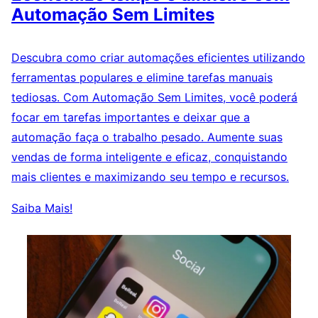
Automação Sem Limites
Descubra como criar automações eficientes utilizando
ferramentas populares e elimine tarefas manuais
tediosas. Com Automação Sem Limites, você poderá
focar em tarefas importantes e deixar que a
automação faça o trabalho pesado. Aumente suas
vendas de forma inteligente e eficaz, conquistando
mais clientes e maximizando seu tempo e recursos.
Saiba Mais!