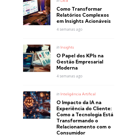
Posted
in
Dica
in
Como Transformar
Relatórios Complexos
em Insights Acionáveis
4 semanas ago
Posted
in
Insights
in
O Papel dos KPIs na
Gestão Empresarial
Moderna
4 semanas ago
Posted
in
Inteligência Artifical
in
O Impacto da IA na
Experiência do Cliente:
Como a Tecnologia Está
Transformando o
Relacionamento com o
Consumidor