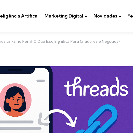
teligência Artifical
Marketing Digital
Novidades
Fe
os Links no Perfil: O Que Isso Significa Para Criadores e Negócios?