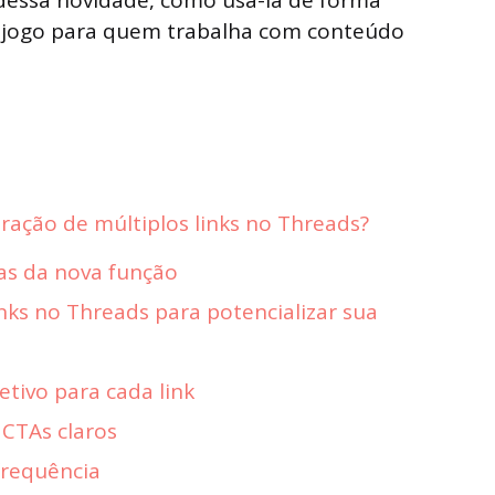
dessa novidade, como usá-la de forma
o jogo para quem trabalha com conteúdo
ação de múltiplos links no Threads?
as da nova função
nks no Threads para potencializar sua
etivo para cada link
 CTAs claros
frequência