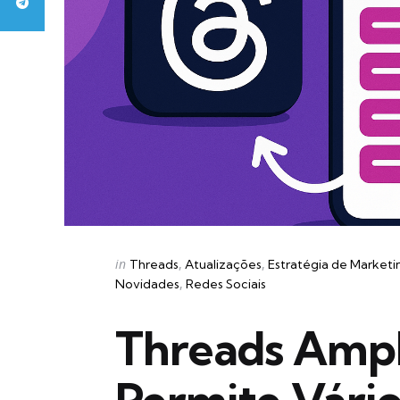
Categories
Posted
in
Threads
Atualizações
Estratégia de Marketi
in
Novidades
Redes Sociais
Threads Ampl