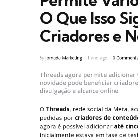
Permite Vários
O Que Isso Si
Criadores e N
Posted
by
Jornada Marketing
1 ano ago
0 Comment
by
Threads agora permite adicionar v
novidade pode beneficiar criadore
divulgação e alcance online.
O
Threads
, rede social da Meta, a
pedidas por
criadores de conteúd
agora é possível adicionar
até cinc
inicialmente estava em fase de te