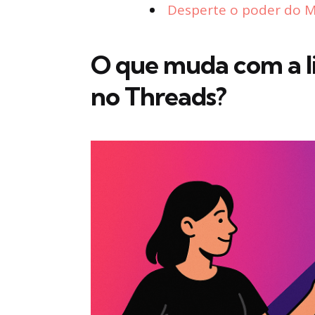
Desperte o poder do Ma
O que muda com a li
no Threads?