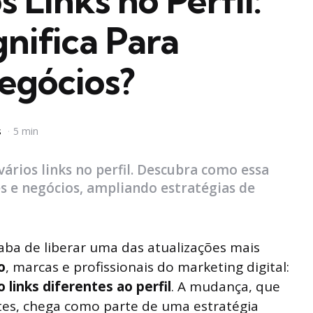
 Links no Perfil:
gnifica Para
egócios?
s
5 min
ários links no perfil. Descubra como essa
s e negócios, ampliando estratégias de
caba de liberar uma das atualizações mais
o
, marcas e profissionais do marketing digital:
o links diferentes ao perfil
. A mudança, que
stes, chega como parte de uma estratégia