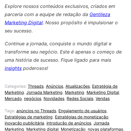
Explore nossos conteúdos exclusivos, criados em
parceria com a equipe de redação da
Gentileza
Marketing Digital
. Nosso propósito é impulsionar o
seu sucesso.
Continue a jornada, conquiste o mundo digital e
transforme seu negócio. Este é apenas o começo de
uma história de sucesso. Fique ligado para mais
insights
poderosos!
Categorias:
Threads
,
Anúncios
,
Atualizações
,
Estratégia de
Marketing
,
Jornada Marketing
,
Marketing
,
Marketing Digital
,
Mercado
,
negócios
,
Novidades
,
Redes Sociais
,
Vendas
Tags:
anúncios no Threads
,
Engajamento de usuários
,
Estratégias de marketing
,
Estratégias de monetização
,
inovação publicitária
,
introdução de anúncios
,
Jornada
Marketing
,
Marketing digital
,
Monetização
,
novas plataformas
,