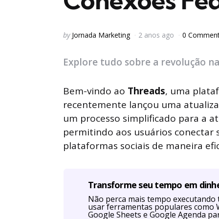
Conexões Fed
Posted
by
Jornada Marketing
2 anos ago
0 Commen
by
Explore tudo sobre a revolução na
Bem-vindo ao
Threads
, uma plata
recentemente lançou uma atualizaçã
um processo simplificado para a 
permitindo aos usuários conectar 
plataformas sociais de maneira efic
Transforme seu tempo em dinh
Não perca mais tempo executando 
usar ferramentas populares como W
Google Sheets e Google Agenda par