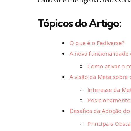
como você interage nas redes socia
Tópicos do Artigo:
O que é o Fediverse?
A nova funcionalidade
Como ativar o c
A visão da Meta sobre 
Interesse da Me
Posicionamento
Desafios da Adoção do
Principais Obstá