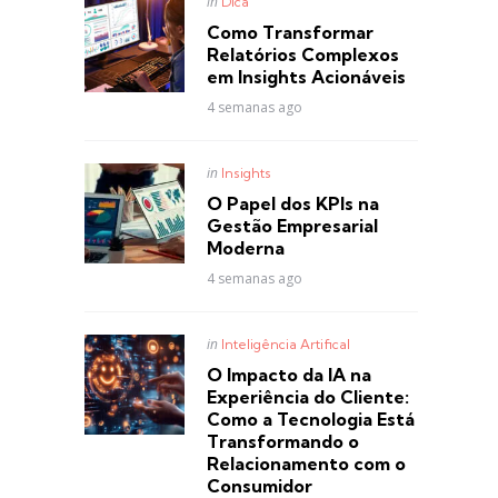
Posted
in
Dica
in
Como Transformar
Relatórios Complexos
em Insights Acionáveis
4 semanas ago
Posted
in
Insights
in
O Papel dos KPIs na
Gestão Empresarial
Moderna
4 semanas ago
Posted
in
Inteligência Artifical
in
O Impacto da IA na
Experiência do Cliente:
Como a Tecnologia Está
Transformando o
Relacionamento com o
Consumidor