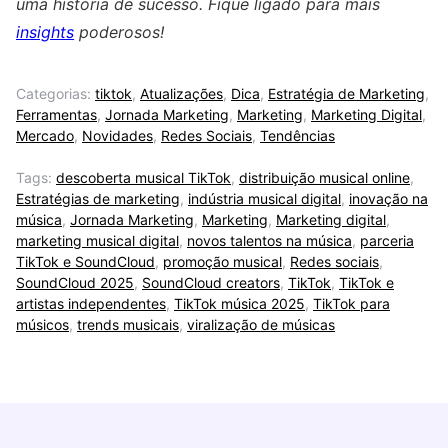
uma história de sucesso. Fique ligado para mais
insights
poderosos!
Categorias:
tiktok
,
Atualizações
,
Dica
,
Estratégia de Marketing
,
Ferramentas
,
Jornada Marketing
,
Marketing
,
Marketing Digital
,
Mercado
,
Novidades
,
Redes Sociais
,
Tendências
Tags:
descoberta musical TikTok
,
distribuição musical online
,
Estratégias de marketing
,
indústria musical digital
,
inovação na
música
,
Jornada Marketing
,
Marketing
,
Marketing digital
,
marketing musical digital
,
novos talentos na música
,
parceria
TikTok e SoundCloud
,
promoção musical
,
Redes sociais
,
SoundCloud 2025
,
SoundCloud creators
,
TikTok
,
TikTok e
artistas independentes
,
TikTok música 2025
,
TikTok para
músicos
,
trends musicais
,
viralização de músicas