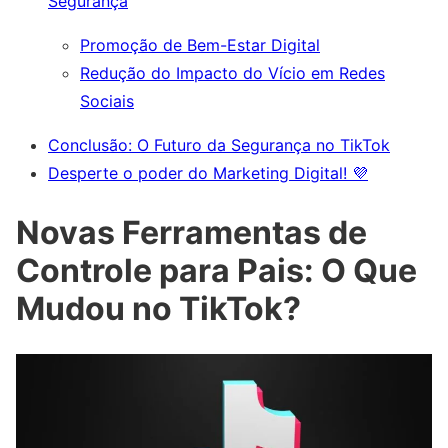
Segurança
Promoção de Bem-Estar Digital
Redução do Impacto do Vício em Redes
Sociais
Conclusão: O Futuro da Segurança no TikTok
Desperte o poder do Marketing Digital! 💜
Novas Ferramentas de
Controle para Pais: O Que
Mudou no TikTok?