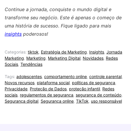
Continue a jornada, conquiste o mundo digital e
transforme seu negócio. Este é apenas o começo de
uma história de sucesso. Fique ligado para mais
insights
poderosos!
Categorias:
tiktok
,
Estratégia de Marketing
,
Insights
,
Jornada
Marketing
,
Marketing
,
Marketing Digital
,
Novidades
,
Redes
Sociais
,
Tendências
Tags:
adolescentes
,
comportamento online
,
controle parental
,
Novos recursos
,
plataforma social
,
políticas de segurança
,
Privacidade
,
Proteção de Dados
,
proteção infantil
,
Redes
sociais
,
regulamentos de segurança
,
segurança de conteúdo
,
Segurança digital
,
Segurança online
,
TikTok
,
uso responsável