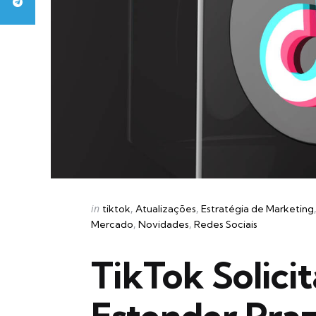
Categories
Posted
in
tiktok
Atualizações
Estratégia de Marketing
in
Mercado
Novidades
Redes Sociais
TikTok Solici