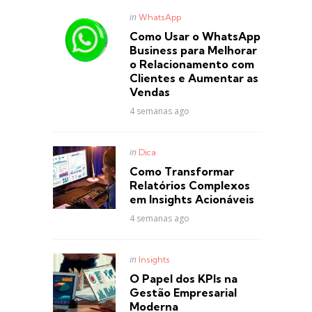
Posted
in
WhatsApp
in
Como Usar o WhatsApp
Business para Melhorar
o Relacionamento com
Clientes e Aumentar as
Vendas
4 semanas ago
Posted
in
Dica
in
Como Transformar
Relatórios Complexos
em Insights Acionáveis
4 semanas ago
Posted
in
Insights
in
O Papel dos KPIs na
Gestão Empresarial
Moderna