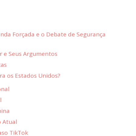
Venda Forçada e o Debate de Segurança
ar e Seus Argumentos
cas
ra os Estados Unidos?
onal
l
hina
o Atual
aso TikTok