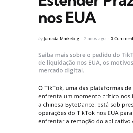
Estender Praz
nos EUA
Posted
by
Jornada Marketing
2 anos ago
0 Commen
by
Saiba mais sobre o pedido do Tik
de liquidação nos EUA, os motivos
mercado digital.
O TikTok, uma das plataformas de 
enfrenta um momento crítico nos 
a chinesa ByteDance, está sob pre
operações do TikTok nos EUA para 
enfrentar a remoção do aplicativ