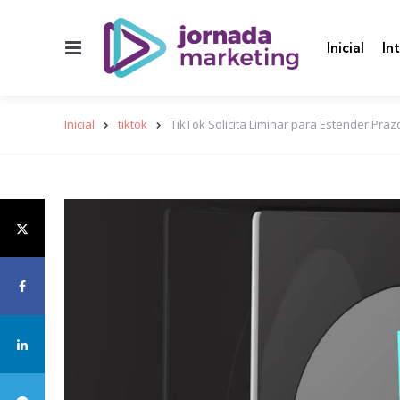
Menu
Inicial
In
Inicial
tiktok
TikTok Solicita Liminar para Estender Pra