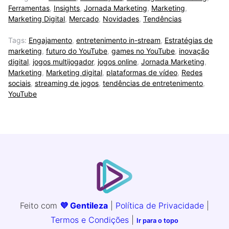
Ferramentas
,
Insights
,
Jornada Marketing
,
Marketing
,
Marketing Digital
,
Mercado
,
Novidades
,
Tendências
Tags:
Engajamento
,
entretenimento in-stream
,
Estratégias de
marketing
,
futuro do YouTube
,
games no YouTube
,
inovação
digital
,
jogos multijogador
,
jogos online
,
Jornada Marketing
,
Marketing
,
Marketing digital
,
plataformas de vídeo
,
Redes
sociais
,
streaming de jogos
,
tendências de entretenimento
,
YouTube
Feito com
💜 Gentileza
|
Política de Privacidade
|
Termos e Condições
|
Ir para o topo