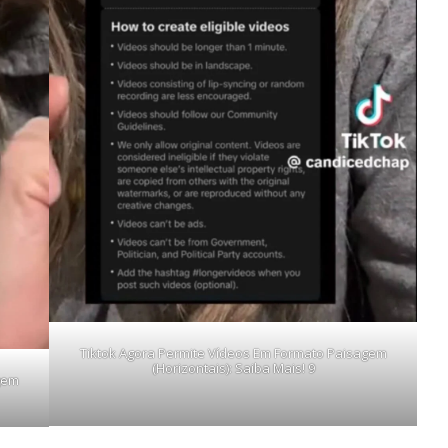
Tiktok Agora Permite Vídeos Em Formato Paisagem
(Horizontais): Saiba Mais! 9
gem