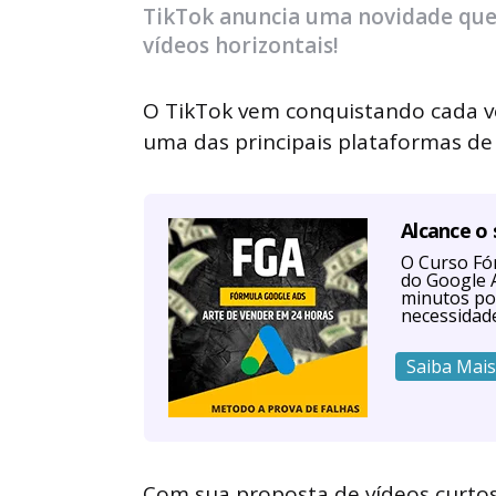
TikTok anuncia uma novidade que 
vídeos horizontais!
O TikTok vem conquistando cada v
uma das principais plataformas de
Alcance o
O Curso Fór
do Google A
minutos po
necessidad
Saiba Mais
Com sua proposta de vídeos curtos 