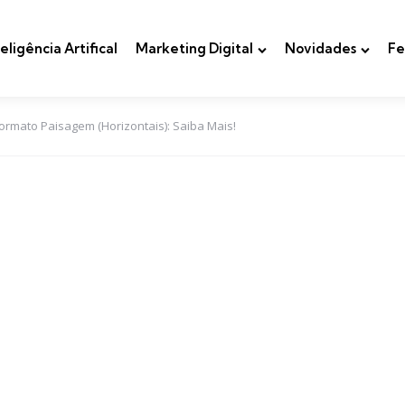
teligência Artifical
Marketing Digital
Novidades
Fe
ormato Paisagem (Horizontais): Saiba Mais!