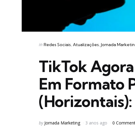
Categories
Posted
in
Redes Sociais
Atualizações
Jornada Marketi
in
TikTok Agora
Em Formato 
(Horizontais):
Posted
by
Jornada Marketing
3 anos ago
0 Commen
by