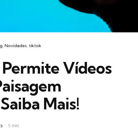
ng
Novidades
tiktok
 Permite Vídeos
Paisagem
 Saiba Mais!
ts
5 min