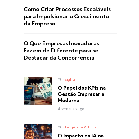
Como Criar Processos Escaláveis
para Impulsionar o Crescimento
da Empresa
O Que Empresas Inovadoras
Fazem de Diferente para se
Destacar da Concorrência
Posted
in
Insights
in
O Papel dos KPIs na
Gestão Empresarial
Moderna
4 semanas ago
Posted
in
Inteligência Artifical
in
O Impacto da IA na