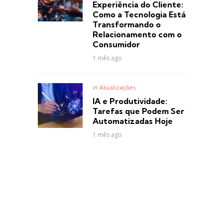
Experiência do Cliente:
Como a Tecnologia Está
Transformando o
Relacionamento com o
Consumidor
1 mês ago
Posted
in
Atualizações
in
IA e Produtividade:
Tarefas que Podem Ser
Automatizadas Hoje
1 mês ago