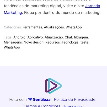
tendências do marketing digital, visite o site
Jornada
Marketing
. Fique por dentro do mundo do marketing!
Categorias:
Ferramentas
,
Atualizações
,
WhatsApp
Tags:
Android
,
Aplicativo
,
Atualização
,
Chat
,
filtragem
,
Mensagens
,
Novo design
,
Recursos
,
Tecnologia
,
teste
,
WhatsApp
Feito com
💜 Gentileza
|
Política de Privacidade
|
Termos e Condições
|
Ir para o topo