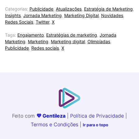
Categorias:
Publicidade
,
Atualizações
,
Estratégia de Marketing
,
Insights
,
Jornada Marketing
,
Marketing Digital
,
Novidades
,
Redes Sociais
,
Twitter
,
X
Tags:
Engajamento
,
Estratégias de marketing
,
Jornada
Marketing
,
Marketing
,
Marketing digital
,
Olimpíadas
,
Publicidade
,
Redes sociais
,
X
Feito com
💜 Gentileza
|
Política de Privacidade
|
Termos e Condições
|
Ir para o topo