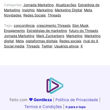
Categorias:
Jornada Marketing
,
Atualizações
,
Estratégia de
Marketing
,
Insights
,
Marketing
,
Marketing Digital
,
Meta
,
Novidades
,
Redes Sociais
,
Threads
Tags:
concorrência
,
crescimento Threads
,
Elon Musk
,
Engajamento
,
Estratégias de marketing
,
futuro do Threads
,
Jornada Marketing
,
Mark Zuckerberg
,
Marketing
,
Marketing
digital
,
Meta
,
plataformas digitais
,
Redes sociais
,
rival do X
,
Social media
,
Threads
,
Twitter
,
Usuários ativos
,
X
Feito com
💜 Gentileza
|
Política de Privacidade
|
Termos e Condições
|
Ir para o topo