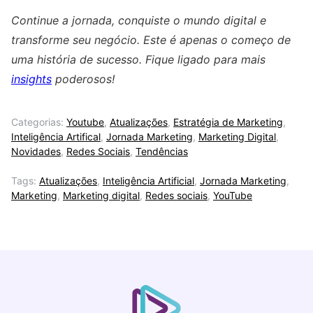
Continue a jornada, conquiste o mundo digital e
transforme seu negócio. Este é apenas o começo de
uma história de sucesso. Fique ligado para mais
insights
poderosos!
Categorias:
Youtube
,
Atualizações
,
Estratégia de Marketing
,
Inteligência Artifical
,
Jornada Marketing
,
Marketing Digital
,
Novidades
,
Redes Sociais
,
Tendências
Tags:
Atualizações
,
Inteligência Artificial
,
Jornada Marketing
,
Marketing
,
Marketing digital
,
Redes sociais
,
YouTube