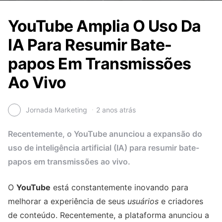
YouTube Amplia O Uso Da
IA Para Resumir Bate-
papos Em Transmissões
Ao Vivo
Jornada Marketing
2 anos atrás
Recentemente, o YouTube anunciou a expansão do
uso de inteligência artificial (IA) para resumir bate-
papos em transmissões ao vivo.
O
YouTube
está constantemente inovando para
melhorar a experiência de seus
usuários
e criadores
de conteúdo. Recentemente, a plataforma anunciou a