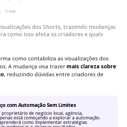
s
5 min
isualizações dos Shorts, trazendo mudanças
a como isso afeta os criadores e quais
rma como contabiliza as visualizações dos
tos. A mudança visa trazer
mais clareza sobre
ão
, reduzindo dúvidas entre criadores de
rço com Automação Sem Limites
proprietário de negócio local, agência,
u apenas está começando a explorar a automação.
aprenderá como implementar estratégias
as poderosas e alcançar resultados