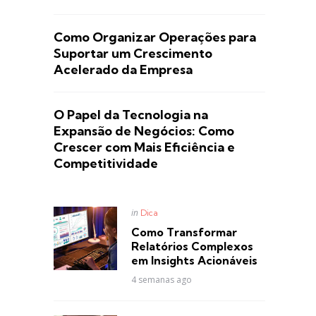
Como Organizar Operações para
Suportar um Crescimento
Acelerado da Empresa
O Papel da Tecnologia na
Expansão de Negócios: Como
Crescer com Mais Eficiência e
Competitividade
Posted
in
Dica
in
Como Transformar
Relatórios Complexos
em Insights Acionáveis
4 semanas ago