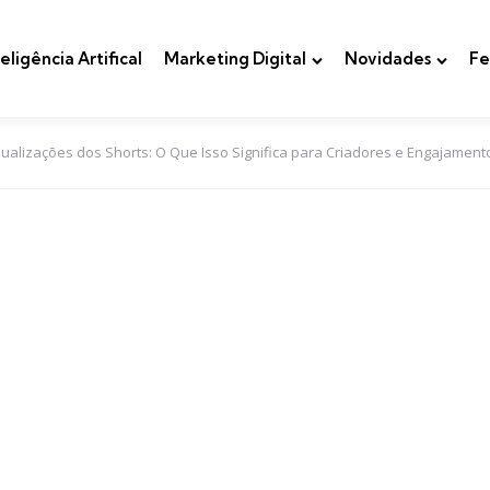
teligência Artifical
Marketing Digital
Novidades
Fe
sualizações dos Shorts: O Que Isso Significa para Criadores e Engajament