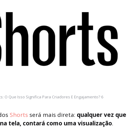
s: O Que Isso Significa Para Criadores E Engajamento? 6
 dos
Shorts
será mais direta:
qualquer vez que
 na tela, contará como uma visualização
.