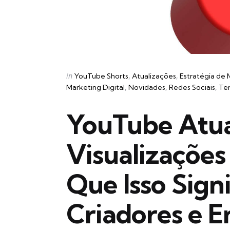
Categories
Posted
in
YouTube Shorts
Atualizações
Estratégia de 
in
Marketing Digital
Novidades
Redes Sociais
Te
YouTube Atua
Visualizações
Que Isso Signi
Criadores e 