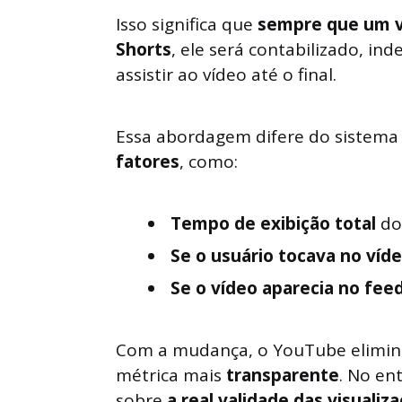
Isso significa que
sempre que um ví
Shorts
, ele será contabilizado, i
assistir ao vídeo até o final.
Essa abordagem difere do sistema
fatores
, como:
Tempo de exibição total
do
Se o usuário tocava no víd
Se o vídeo aparecia no fee
Com a mudança, o YouTube elimin
métrica mais
transparente
. No en
sobre
a real validade das visual