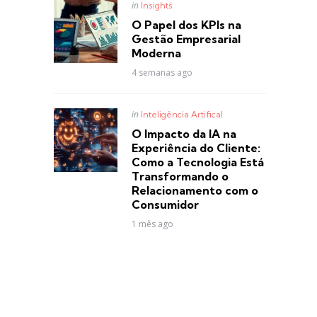
Posted
in
Insights
in
O Papel dos KPIs na
Gestão Empresarial
Moderna
4 semanas ago
Posted
in
Inteligência Artifical
in
O Impacto da IA na
Experiência do Cliente:
Como a Tecnologia Está
Transformando o
Relacionamento com o
Consumidor
1 mês ago