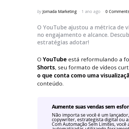
Posted
by
Jornada Marketing
1 ano ago
0 Comment
by
O YouTube ajustou a métrica de v
no engajamento e alcance. Descubr
estratégias adotar!
O
YouTube
está reformulando a fo
Shorts
, seu formato de vídeos cur
o que conta como uma visualizaç
conteúdo.
Aumente suas vendas sem esfo
Não importa se você é um lançador, 
copywriter, estrategista digital o
Com Automação Sem Limites, você 
automatizadas utilizando ferrament