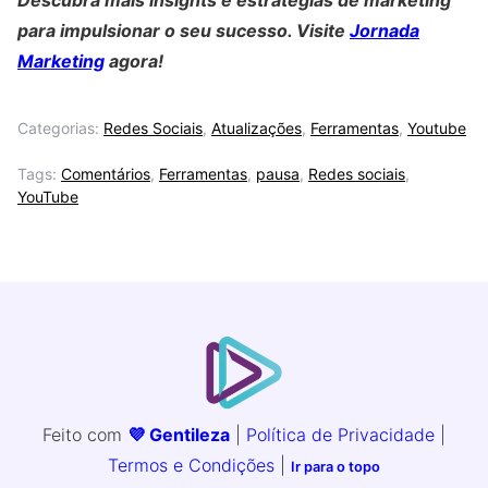
Descubra mais insights e estratégias de marketing
para impulsionar o seu sucesso. Visite
Jornada
Marketing
agora!
Categorias:
Redes Sociais
,
Atualizações
,
Ferramentas
,
Youtube
Tags:
Comentários
,
Ferramentas
,
pausa
,
Redes sociais
,
YouTube
Feito com
💜 Gentileza
|
Política de Privacidade
|
Termos e Condições
|
Ir para o topo