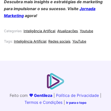
Descubra mais insights e estratégias de marketing
para impulsionar o seu sucesso. Visite
Jornada
Marketing
agora!
Categorias:
Inteligência Artifical
,
Atualizações
,
Youtube
Tags:
Inteligência Artificial
,
Redes sociais
,
YouTube
Feito com
💜 Gentileza
|
Política de Privacidade
|
Termos e Condições
|
Ir para o topo