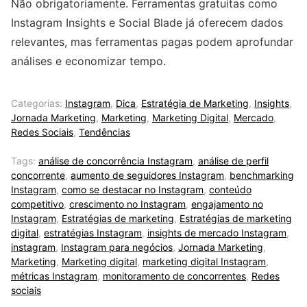
Não obrigatoriamente. Ferramentas gratuitas como
Instagram Insights e Social Blade já oferecem dados
relevantes, mas ferramentas pagas podem aprofundar
análises e economizar tempo.
Categorias:
Instagram
,
Dica
,
Estratégia de Marketing
,
Insights
,
Jornada Marketing
,
Marketing
,
Marketing Digital
,
Mercado
,
Redes Sociais
,
Tendências
Tags:
análise de concorrência Instagram
,
análise de perfil
concorrente
,
aumento de seguidores Instagram
,
benchmarking
Instagram
,
como se destacar no Instagram
,
conteúdo
competitivo
,
crescimento no Instagram
,
engajamento no
Instagram
,
Estratégias de marketing
,
Estratégias de marketing
digital
,
estratégias Instagram
,
insights de mercado Instagram
,
instagram
,
Instagram para negócios
,
Jornada Marketing
,
Marketing
,
Marketing digital
,
marketing digital Instagram
,
métricas Instagram
,
monitoramento de concorrentes
,
Redes
sociais